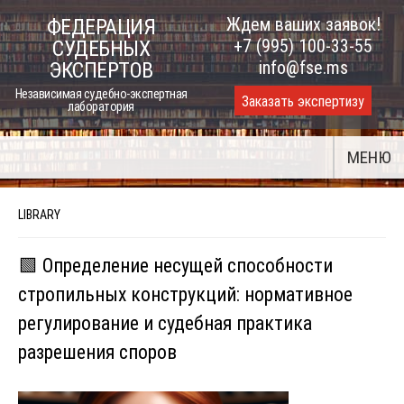
Skip
Ждем ваших заявок!
ФЕДЕРАЦИЯ
to
+7 (995) 100-33-55
СУДЕБНЫХ
content
info@fse.ms
ЭКСПЕРТОВ
Независимая судебно-экспертная
Заказать экспертизу
лаборатория
МЕНЮ
LIBRARY
🟩 Определение несущей способности
стропильных конструкций: нормативное
регулирование и судебная практика
разрешения споров