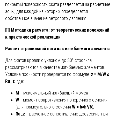
покрытий поверхность ската разделяется на расчетные
зоны, для каждой из которых определяется
собственное значение ветрового давления.
🧮
Методика расчета: от теоретических положений
к практической реализации
Расчет стропильной ноги как изгибаемого элемента
Для скатов кровли с уклоном до 30° стропила
рассматриваются в качестве изгибаемых элементов.
Условие прочности проверяется по формуле
σ = M/W ≤
Ru_z
, где:
M
— максимальный изгибающий момент;
W
— момент сопротивления поперечного сечения
(для прямоугольного сечения
W = b×h²/6
);
Ru_z
— расчетное сопротивление древесины при