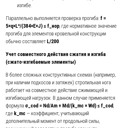
изгибе.
Параллельно выполняется проверка прогиба:
f =
5×q×L⁴/(384×E×J) ≤ f_нор
, где нормативное значение
прогиба для элементов кровельной конструкции
обычно составляет
L/200
.
Учет совместного действия сжатия и изгиба
(сжато-изгибаемые элементы)
В более сложных конструктивных схемах (например,
при наличии подкосов и затяжек) стропильная нога
работает на совместное действие сжимающей и
изгибающей нагрузок. В данном случае применяется
формула
σ_cod = Nd/Am + Md/(k_mc × Wd) ≤ f_cod
,
где
k_mc
— коэффициент, учитывающий
дополнительный момент от продольной силы,