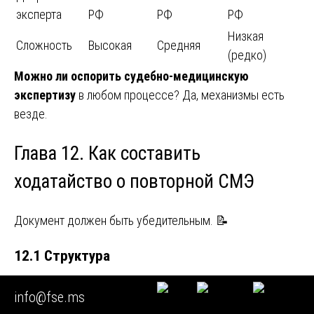
эксперта
РФ
РФ
РФ
Низкая
Сложность
Высокая
Средняя
(редко)
Можно ли оспорить судебно-медицинскую
экспертизу
в любом процессе? Да, механизмы есть
везде.
Глава 12. Как составить
ходатайство о повторной СМЭ
Документ должен быть убедительным. 📝
12.1 Структура
Шапка:
суд (или следователю), номер дела.
info@fse.ms
Вводная:
какая СМЭ проведена, кем, какие