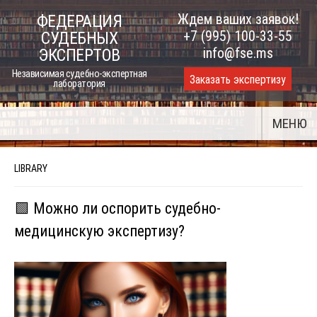
Skip
Ждем ваших заявок!
ФЕДЕРАЦИЯ
to
+7 (995) 100-33-55
СУДЕБНЫХ
content
info@fse.ms
ЭКСПЕРТОВ
Независимая судебно-экспертная
Заказать экспертизу
лаборатория
МЕНЮ
LIBRARY
🟩 Можно ли оспорить судебно-
медицинскую экспертизу?