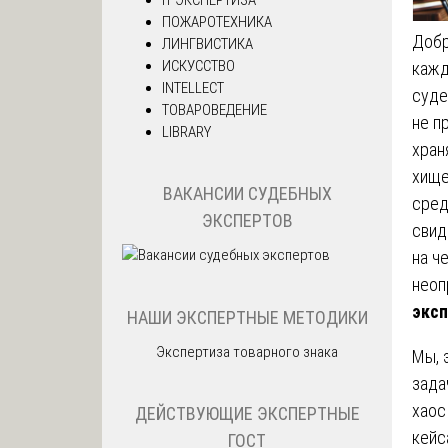
ПОЖАРОТЕХНИКА
Добр
ЛИНГВИСТИКА
ИСКУССТВО
кажд
INTELLECT
суде
ТОВАРОВЕДЕНИЕ
не п
LIBRARY
хран
хище
ВАКАНСИИ СУДЕБНЫХ
сред
ЭКСПЕРТОВ
свид
на ч
неоп
эксп
НАШИ ЭКСПЕРТНЫЕ МЕТОДИКИ
Экспертиза товарного знака
Мы, 
зада
хаос
ДЕЙСТВУЮЩИЕ ЭКСПЕРТНЫЕ
кейс
ГОСТ