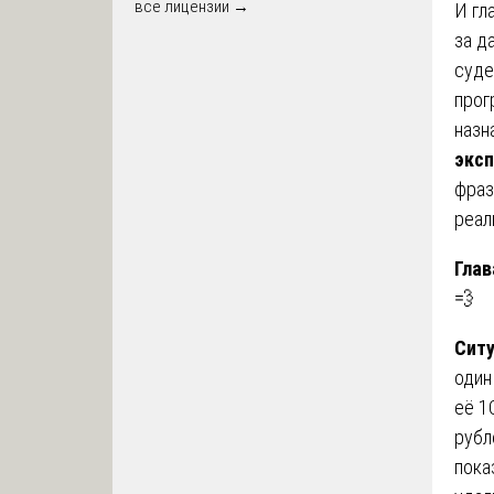
все лицензии →
И гл
за д
суде
прог
назн
эксп
фраз
реал
Глав
💨
Сит
один
её 1
рубл
пока