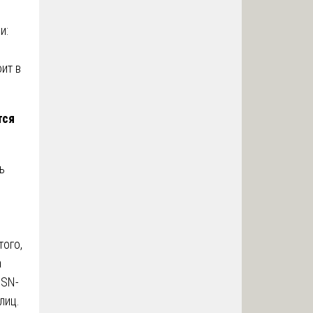
и:
ит в
тся
ь
того,
а
USN-
лиц.