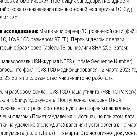
илась автоматически». Поставщик заподозрил неладное и
тайствовал о назначении компьютерной экспертизы 1С. Суд
ачил нас.
е исследование:
Мы изъяли сервер 1С розничной сети (фай
 1С, 1Cv8.1CD размером 87 ГБ). Первым делом сделали
товый образ через Tableau T8, вычислили SHA-256. Затем:
нализировали USN-журнал NTFS (Update Sequence Number).
алось, что файл 1Cv8.1CD модифицировался 12 марта 2023 го
15: 23, хотя по словам ответчика «никто не работал».
ым разбором файла 1Cv8.1CD (наша утилита «FSE-1C-Parser»)
екли таблицу «Документы.ПоступлениеТоваров». В ней
ружили, что строки, соответствующие спорным накладным,
чены флагом «ПометкаУдаления = Истина», но при этом дата
тки на удаление (поле «ДатаУдаления») установлена в 10 март
 документа (поле «Дата») — 5 марта. Это нелогично: документ