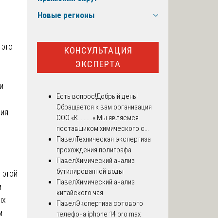
Новые регионы
 это
КОНСУЛЬТАЦИЯ
ЭКСПЕРТА
и
Есть вопрос!
Добрый день!
Обращается к вам организация
ния
ООО «К..........».Мы являемся
поставщиком химического с...
Павел
Техническая экспертиза
прохождения полиграфа
Павел
Химический анализ
бутилированной воды
 этой
Павел
Химический анализ
м
китайского чая
ых
Павел
Экспертиза сотового
м
телефона iphone 14 pro max