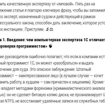
чить качественную экспертизу от «липовой». Пять раз на
яжении статьи я повторю ключевую фразу, чтобы вы запомнил
ко эксперт, назначенный судом и действующий в рамках
ессуального закона, способен дать заключение, которое усто
х инстанциях. Приступим. 🔬⚖️
а 1. Введение: чем компьютерная экспертиза 1С отличае
проверки программистом»
🧠
ие руководители ошибочно полагают, что если в компании ест
ный программист 1С, он может «разобраться» и выдать
ючение для суда. Это опасное заблуждение. Штатный
раммист — заинтересованное лицо (в лучшем случае — хочет
анить работу, в худшем — сам причастен к хищениям). Кроме 
е владеет методами форензики (криминалистического анализ
ых): он не сделает битовую копию диска, не проанализирует 
ал NTFS, не восстановит удалённые записи из служебных таб