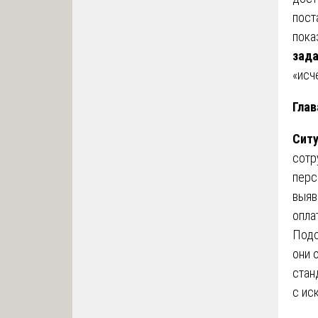
пост
пока
зад
«исч
Глав
Сит
сотр
перс
выяв
опла
Подо
они 
стан
с ис