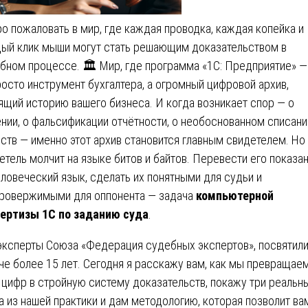
о пожаловать в мир, где каждая проводка, каждая копейка и
ый клик мыши могут стать решающим доказательством в
бном процессе. 🏛️ Мир, где программа «1С: Предприятие» —
росто инструмент бухгалтера, а огромный цифровой архив,
ящий историю вашего бизнеса. И когда возникает спор — о
нии, о фальсификации отчётности, о необоснованном списани
ств — именно этот архив становится главным свидетелем. Но
етель молчит на языке битов и байтов. Перевести его показа
еловеческий язык, сделать их понятными для судьи и
ровержимыми для оппонента — задача
компьютерной
ертизы 1С по заданию суда
.
эксперты Союза «Федерация судебных экспертов», посвятили
че более 15 лет. Сегодня я расскажу вам, как мы превращае
 цифр в стройную систему доказательств, покажу три реальн
а из нашей практики и дам методологию, которая позволит ва