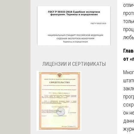
отли
прот
толь
проц
любы
Глав
от «
ЛИЦЕНЗИИ И СЕРТИФИКАТЫ
Мног
штат
закл
прог
сохр
он н
данн
журн