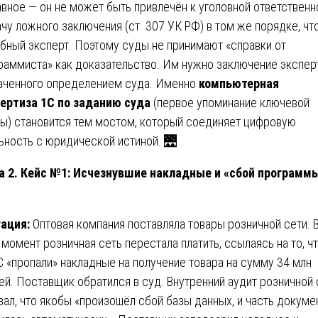
авное — он не может быть привлечён к уголовной ответственн
ачу ложного заключения (ст. 307 УК РФ) в том же порядке, что
бный эксперт. Поэтому суды не принимают «справки от
раммиста» как доказательство. Им нужно заключение эксперт
аченного определением суда. Именно
компьютерная
ертиза 1С по заданию суда
(первое упоминание ключевой
ы) становится тем мостом, который соединяет цифровую
ьность с юридической истиной. 🌉
а 2. Кейс №1: Исчезнувшие накладные и «сбой программ
уация:
Оптовая компания поставляла товары розничной сети. 
 момент розничная сеть перестала платить, ссылаясь на то, чт
С «пропали» накладные на получение товара на сумму 34 млн
ей. Поставщик обратился в суд. Внутренний аудит розничной 
зал, что якобы «произошёл сбой базы данных, и часть докуме