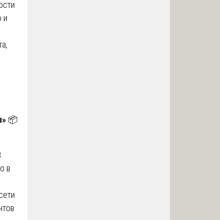
ости
 и
а,
ы»
📦
В
о в
сети
нтов