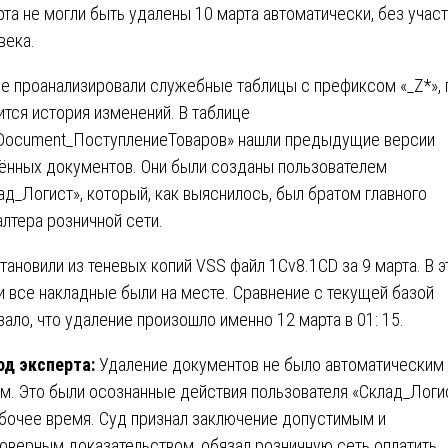
рта не могли быть удалены 10 марта автоматически, без учас
века.
е проанализировали служебные таблицы с префиксом «_Z*», 
ится история изменений. В таблице
Document_ПоступлениеТоваров» нашли предыдущие версии
ённых документов. Они были созданы пользователем
ад_Логист», который, как выяснилось, был братом главного
алтера розничной сети.
тановили из теневых копий VSS файл 1Cv8.1CD за 9 марта. В э
и все накладные были на месте. Сравнение с текущей базой
зало, что удаление произошло именно 12 марта в 01: 15.
д эксперта:
Удаление документов не было автоматическим
м. Это были осознанные действия пользователя «Склад_Логи
бочее время. Суд признал заключение допустимым и
оверным доказательством, обязал розничную сеть оплатить