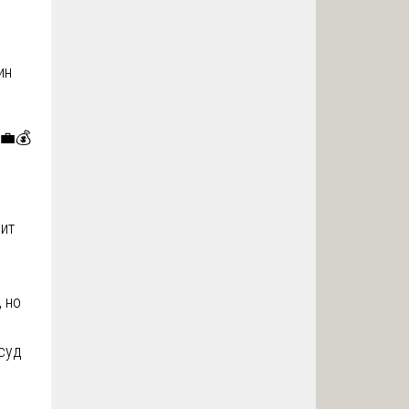
ин
💼💰
дит
 но
 суд