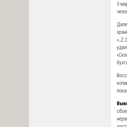
5 ма
чело
Дале
хран
«_Z_
удал
«Скл
бухг
Восс
копи
пока
Выво
сбое
нера
дост