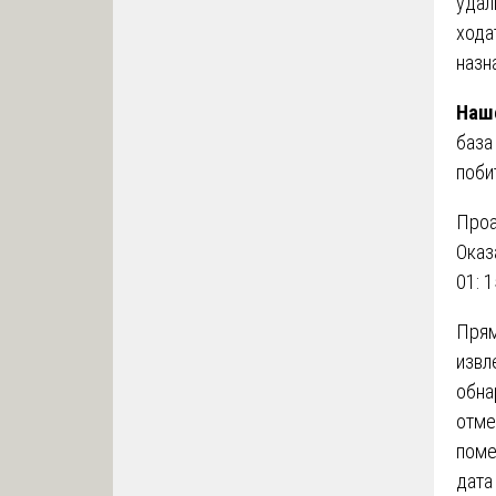
удал
хода
назн
Наш
база
поби
Проа
Оказ
01: 
Прям
извл
обна
отме
поме
дата