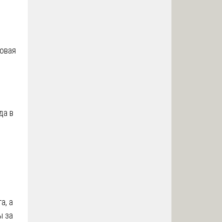
ловая
да в
а, а
ы за