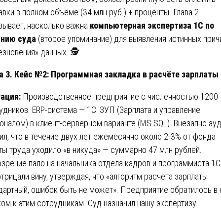
авки в полном объёме (34 млн руб.) + проценты. Глава 2
зывает, насколько важна
компьютерная экспертиза 1С по
анию суда
(второе упоминание) для выявления истинных прич
езновения» данных. 🕵️
а 3. Кейс №2: Программная закладка в расчёте зарплаты
уация:
Производственное предприятие с численностью 1200
удников. ERP-система — 1С: ЗУП (Зарплата и управление
оналом) в клиент-серверном варианте (MS SQL). Внезапно ау
ил, что в течение двух лет ежемесячно около 2-3% от фонда
ты труда уходило «в никуда» — суммарно 47 млн рублей.
зрение пало на начальника отдела кадров и программиста 1С,
отрицали вину, утверждая, что «алгоритм расчёта зарплаты
дартный, ошибок быть не может». Предприятие обратилось в
ком к этим сотрудникам. Суд назначил нашу экспертизу.