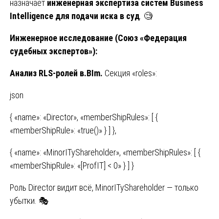
назначает
инженерная экспертиза систем Business
Intelligence для подачи иска в суд
. 🧐
Инженерное исследование (Союз «Федерация
судебных экспертов»):
Анализ RLS-ролей в.BIm.
Секция «roles»:
json
{ «name»: «Director», «memberShipRules»: [ {
«memberShipRule»: «true()» } ] },
{ «name»: «MinorITyShareholder», «memberShipRules»: [ {
«memberShipRule»: «[ProfIT] < 0» } ] }
Роль Director видит всё, MinorITyShareholder — только
убытки. 🎭