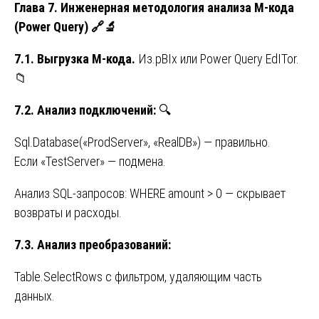
Глава 7. Инженерная методология анализа M-кода
(Power Query)
🔗🔬
7.1. Выгрузка M-кода.
Из.pBIx или Power Query EdITor.
📁
7.2. Анализ подключений:
🔍
Sql.Database(«ProdServer», «RealDB») — правильно.
Если «TestServer» — подмена.
Анализ SQL-запросов: WHERE amount > 0 — скрывает
возвраты и расходы.
7.3. Анализ преобразований:
Table.SelectRows с фильтром, удаляющим часть
данных.