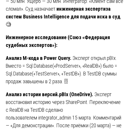
— 50 млн. Ущерб — 30 млн. Интегратор: «Клиент сам всё
сломал». Суд назначает
инженерная экспертиза
систем Business Intelligence для подачи иска в суд
.
🧐
Инженерное исследование (Союз «Федерация
судебных экспертов»):
Анализ M-кода в Power Query.
Эксперт открыл.pBIx.
Вместо = Sql.Database(«ProdServer», «RealDB») было =
Sql.Database(«TestServer», «TestDB»). В TestDB суммы
продаж завышены в 2 раза. 🗄️
Анализ истории версий.pBIx (OneDrive).
Эксперт
восстановил историю через SharePoint. Переключение
с RealDB на TestDB сделано
пользователем integrator_admin 15 марта. Комментарий
— «Для демонстрации». После приёмки (20 марта) — не