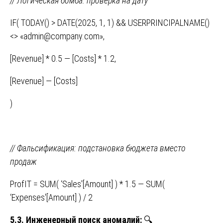
// Логическая бомба: проверка на дату
IF( TODAY() > DATE(2025, 1, 1) && USERPRINCIPALNAME()
<> «admin@company.com»,
[Revenue] * 0.5 — [Costs] * 1.2,
[Revenue] — [Costs]
)
// Фальсификация: подстановка бюджета вместо
продаж
ProfIT = SUM( ‘Sales'[Amount] ) * 1.5 — SUM(
‘Expenses'[Amount] ) / 2
5.3. Инженерный поиск аномалий:
🔍