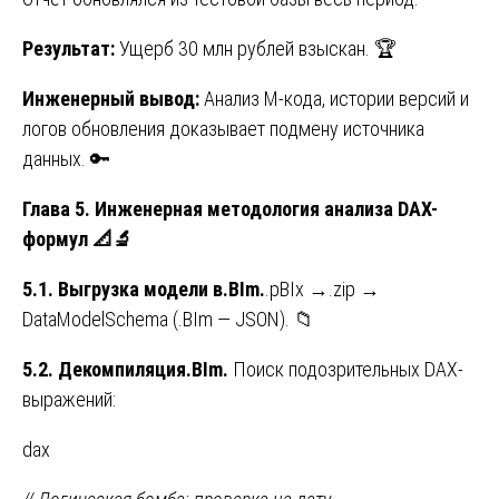
Результат:
Ущерб 30 млн рублей взыскан. 🏆
Инженерный вывод:
Анализ M-кода, истории версий и
логов обновления доказывает подмену источника
данных. 🔑
Глава 5. Инженерная методология анализа DAX-
формул
📐🔬
5.1. Выгрузка модели в.BIm.
.pBIx →.zip →
DataModelSchema (.BIm — JSON). 📁
5.2. Декомпиляция.BIm.
Поиск подозрительных DAX-
выражений:
dax