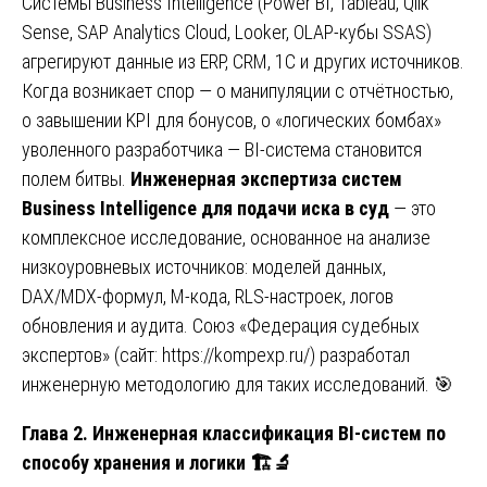
Системы Business Intelligence (Power BI, Tableau, Qlik
Sense, SAP Analytics Cloud, Looker, OLAP-кубы SSAS)
агрегируют данные из ERP, CRM, 1С и других источников.
Когда возникает спор — о манипуляции с отчётностью,
о завышении KPI для бонусов, о «логических бомбах»
уволенного разработчика — BI-система становится
полем битвы.
Инженерная экспертиза систем
Business Intelligence для подачи иска в суд
— это
комплексное исследование, основанное на анализе
низкоуровневых источников: моделей данных,
DAX/MDX-формул, M-кода, RLS-настроек, логов
обновления и аудита. Союз «Федерация судебных
экспертов» (сайт:
https://kompexp.ru/
) разработал
инженерную методологию для таких исследований. 🎯
Глава 2. Инженерная классификация BI-систем по
способу хранения и логики
🏗
🔬