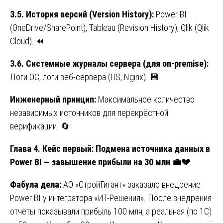
3.5.
История
версий
(Version History):
Power BI
(OneDrive/SharePoint), Tableau (Revision History), Qlik (Qlik
Cloud). ⏪
3.6. Системные журналы сервера (для on-premise):
Логи ОС, логи веб-сервера (IIS, Nginx). 💾
Инженерный принцип:
Максимальное количество
независимых источников для перекрёстной
верификации. 🔄
Глава 4. Кейс первый: Подмена источника данных в
Power BI — завышение прибыли на 30 млн
💼💔
Фабула дела:
АО «СтройГигант» заказало внедрение
Power BI у интегратора «ИТ-Решения». После внедрения
отчёты показывали прибыль 100 млн, а реальная (по 1С)