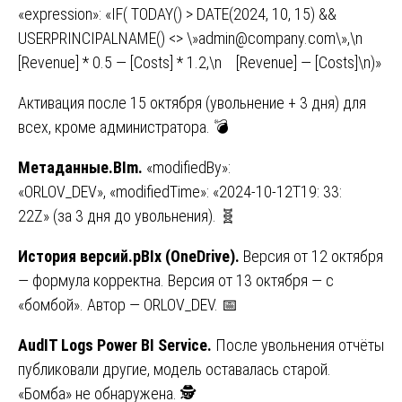
«expression»: «IF( TODAY() > DATE(2024, 10, 15) &&
USERPRINCIPALNAME() <> \»admin@company.com\»,\n
[Revenue] * 0.5 — [Costs] * 1.2,\n [Revenue] — [Costs]\n)»
Активация после 15 октября (увольнение + 3 дня) для
всех, кроме администратора. 💣
Метаданные.BIm.
«modifiedBy»:
«ORLOV_DEV», «modifiedTime»: «2024-10-12T19: 33:
22Z» (за 3 дня до увольнения). 🧬
История версий.pBIx (OneDrive).
Версия от 12 октября
— формула корректна. Версия от 13 октября — с
«бомбой». Автор — ORLOV_DEV. 📅
AudIT Logs Power BI Service.
После увольнения отчёты
публиковали другие, модель оставалась старой.
«Бомба» не обнаружена. 🕵️