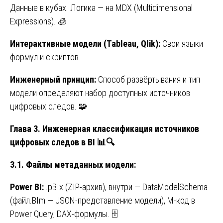
Данные в кубах. Логика — на MDX (Multidimensional
Expressions). 🧊
Интерактивные модели (Tableau, Qlik):
Свои языки
формул и скриптов.
Инженерный принцип:
Способ развёртывания и тип
модели определяют набор доступных источников
цифровых следов. 🧩
Глава 3. Инженерная классификация источников
цифровых следов в BI
📊🔍
3.1. Файлы метаданных модели:
Power BI:
.pBIx (ZIP-архив), внутри — DataModelSchema
(файл.BIm — JSON-представление модели), M-код в
Power Query, DAX-формулы. 🗄️