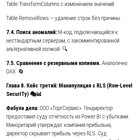
Table.TransformColumns с изменением значений.
Table.RemoveRows — удаление строк без причины.
7.4. Поиск аномалий:
M-код, подключающийся к
нестандартным серверам, с закомментированной
альтернативной логикой. 🔍
7.5. Сравнение с резервными копиями.
Аналогично
DAX. 🔄
Глава 8. Кейс третий: Манипуляция с RLS (Row-Level
SecurITy)
🎭📊
Фабула дела:
ООО «ТоргСервис». Гендиректор
предоставил суду отчётность из Power BI с убытками.
Миноритарий утверждал: компания прибыльна,
директор скрывает прибыль через RLS. Суд