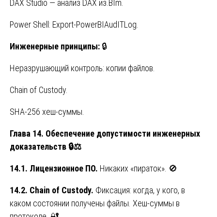
DAX Studio — анализ DAX из.BIm.
Power Shell: Export-PowerBIAudITLog.
Инженерные
принципы
:
🔒
Неразрушающий контроль: копии файлов.
Chain of Custody.
SHA-256 хеш-суммы.
Глава 14. Обеспечение допустимости инженерных
доказательств
🔒⚖️
14.1. Лицензионное ПО.
Никаких «пираток». 🚫
14.2. Chain of Custody.
Фиксация: когда, у кого, в
каком состоянии получены файлы. Хеш-суммы в
протоколе. 🔐