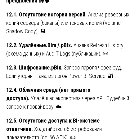
преодоления
🚧🧠
12.1. Отсутствие истории версий.
Анализ резервных
копий сервера (бэкапы) или теневых копий (Volume
Shadow Copy). 💾
12.2. Удалённые.BIm /.pBIx.
Анализ Refresh History
(схема данных) и AudIT Logs (публикации). 📜
12.3. Шифрование.pBIx.
Запрос пароля через суд.
Если утерян — анализ логов Power BI Service. 🔐
12.4. Облачная среда (нет прямого
доступа).
Удалённая экспертиза через API. Судебный
запрос к провайдеру. ☁️
12.5. Отсутствие доступа к BI-системе
ответчика.
Ходатайство об истребовании
доказательств (ст. 66 АПК). 📜