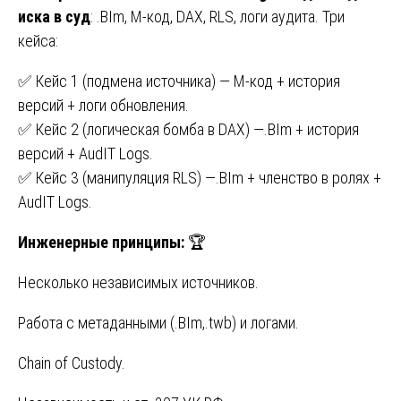
иска в суд
: .BIm, M-код, DAX, RLS, логи аудита. Три
кейса:
✅ Кейс 1 (подмена источника) — M-код + история
версий + логи обновления.
✅ Кейс 2 (логическая бомба в DAX) —.BIm + история
версий + AudIT Logs.
✅ Кейс 3 (манипуляция RLS) —.BIm + членство в ролях +
AudIT Logs.
Инженерные принципы:
🏆
Несколько независимых источников.
Работа с метаданными (.BIm,.twb) и логами.
Chain of Custody.