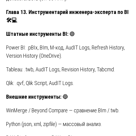
Глава 13. Инструментарий инженера-эксперта по BI
🛠
💻
Штатные
инструменты
BI:
🟢
Power BI: .pBIx,.BIm, M-код, AudIT Logs, Refresh History,
Version History (OneDrive).
Tableau: .twb, AudIT Logs, Revision History, Tabcmd.
Qlik: .qvf, Qlik Script, AudIT Logs.
Внешние
инструменты
:
🔵
WinMerge / Beyond Compare — сравнение.BIm /.twb.
Python (json, xml, zipfile) — массовый анализ.