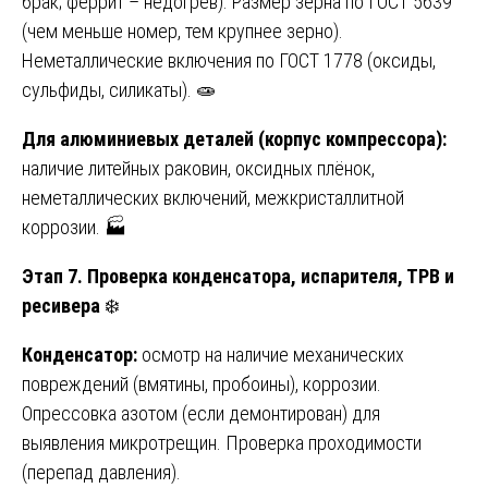
брак; феррит – недогрев). Размер зерна по ГОСТ 5639
(чем меньше номер, тем крупнее зерно).
Неметаллические включения по ГОСТ 1778 (оксиды,
сульфиды, силикаты). 🧫
Для алюминиевых деталей (корпус компрессора):
наличие литейных раковин, оксидных плёнок,
неметаллических включений, межкристаллитной
коррозии. 🏭
Этап 7. Проверка конденсатора, испарителя, ТРВ и
ресивера
❄️
Конденсатор:
осмотр на наличие механических
повреждений (вмятины, пробоины), коррозии.
Опрессовка азотом (если демонтирован) для
выявления микротрещин. Проверка проходимости
(перепад давления).