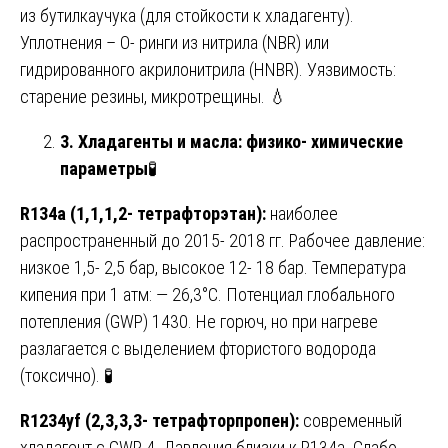
из бутилкаучука (для стойкости к хладагенту).
Уплотнения – O- ринги из нитрила (NBR) или
гидрированного акрилонитрила (HNBR). Уязвимость:
старение резины, микротрещины. 💧
3. Хладагенты и масла: физико- химические
параметры
🧪
R134a (1,1,1,2- тетрафторэтан):
наиболее
распространенный до 2015- 2018 гг. Рабочее давление:
низкое 1,5- 2,5 бар, высокое 12- 18 бар. Температура
кипения при 1 атм: — 26,3°C. Потенциал глобального
потепления (GWP) 1430. Не горюч, но при нагреве
разлагается с выделением фтористого водорода
(токсично). 🧪
R1234yf (2,3,3,3- тетрафторпропен):
современный
хладагент с GWP 4. Давления близки к R134a. Слабо