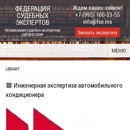
Skip
Ждем ваших заявок!
ФЕДЕРАЦИЯ
to
+7 (995) 100-33-55
СУДЕБНЫХ
content
info@fse.ms
ЭКСПЕРТОВ
Независимая судебно-экспертная
Заказать экспертизу
лаборатория
МЕНЮ
LIBRARY
🟩 Инженерная экспертиза автомобильного
кондиционера