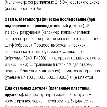
(мультиметр, сопротивление 2- 5 Ом), состояние диска
(износ, перегрев). 🔩
Этап 6. Металлографическое исследование (при
подозрении на производственный дефект)
🔬
Из зоны разрушения (например, излом клапанной
пластины, трещина корпуса компрессора) вырезается
шлиф (образец). Процесс: вырезка → горячая
запрессовка в акриловую массу → шлифовка
(абразивы P240- P4000) → полировка (алмазные пасты
3 мкм, 1 мкм) → травление (ниталь 4% для сталей,
реактив Келлера для алюминия) → микроскопирование
(увеличения 100×, 200×, 500×, 1000×). Оцениваются:
Для стальных деталей (клапанные пластины,
пружины):
микроструктура (мартенсит отпуска –
норма; крупное зерно – перегрев; карбидная сетка –