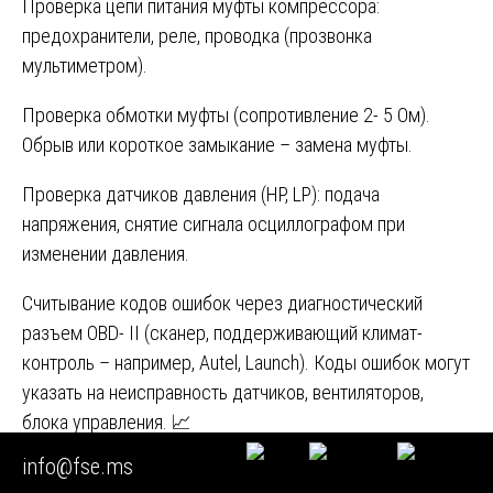
Проверка цепи питания муфты компрессора:
предохранители, реле, проводка (прозвонка
мультиметром).
Проверка обмотки муфты (сопротивление 2- 5 Ом).
Обрыв или короткое замыкание – замена муфты.
Проверка датчиков давления (HP, LP): подача
напряжения, снятие сигнала осциллографом при
изменении давления.
Считывание кодов ошибок через диагностический
разъем OBD- II (сканер, поддерживающий климат-
контроль – например, Autel, Launch). Коды ошибок могут
указать на неисправность датчиков, вентиляторов,
блока управления. 📈
info@fse.ms
Этап 9. Судебно- трасологическое исследование