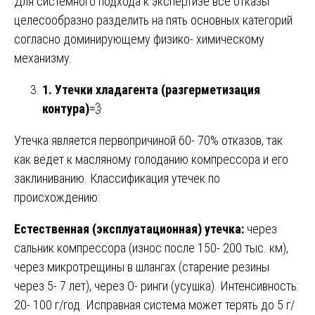
Для системного подхода к экспертизе все отказы
целесообразно разделить на пять основных категорий
согласно доминирующему физико- химическому
механизму.
1. Утечки хладагента (разгерметизация
контура)
💨
Утечка является первопричиной 60- 70% отказов, так
как ведет к масляному голоданию компрессора и его
заклиниванию. Классификация утечек по
происхождению:
Естественная (эксплуатационная) утечка:
через
сальник компрессора (износ после 150- 200 тыс. км),
через микротрещины в шлангах (старение резины
через 5- 7 лет), через О- ринги (усушка). Интенсивность:
20- 100 г/год. Исправная система может терять до 5 г/