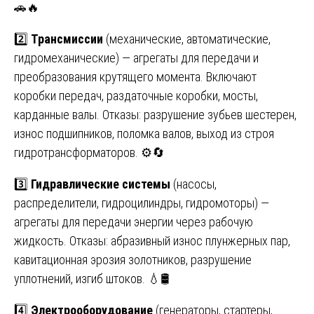
🚗🔥
2️⃣
Трансмиссии
(механические, автоматические,
гидромеханические) — агрегаты для передачи и
преобразования крутящего момента. Включают
коробки передач, раздаточные коробки, мосты,
карданные валы. Отказы: разрушение зубьев шестерен,
износ подшипников, поломка валов, выход из строя
гидротрансформаторов. ⚙️🔄
3️⃣
Гидравлические системы
(насосы,
распределители, гидроцилиндры, гидромоторы) —
агрегаты для передачи энергии через рабочую
жидкость. Отказы: абразивный износ плунжерных пар,
кавитационная эрозия золотников, разрушение
уплотнений, изгиб штоков. 💧🛢️
4️⃣
Электрооборудование
(генераторы, стартеры,