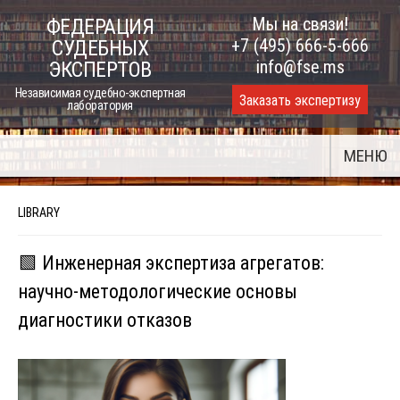
Skip
Мы на связи!
ФЕДЕРАЦИЯ
to
+7 (495) 666-5-666
СУДЕБНЫХ
content
info@fse.ms
ЭКСПЕРТОВ
Независимая судебно-экспертная
Заказать экспертизу
лаборатория
МЕНЮ
LIBRARY
🟩 Инженерная экспертиза агрегатов:
научно-методологические основы
диагностики отказов