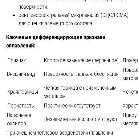
поверхности;
рентгеноспектральный микроанализ (ЭДС/РСМА)
для оценки элементного состава.
Ключевые дифференцирующие признаки
оплавлений:
Признак
Короткое замыкание (первичное)
Пожар
Поверх
Внешний вид
Поверхность гладкая, блестящая
матов
Четкая граница с неизмененным
Края/границы
Нечетк
металлом
Пористость
Практически отсутствует
Характ
Включения
Прису
Незначительные или отсутствуют
оксидов
метал
При внешнем тепловом воздействии (плавлении