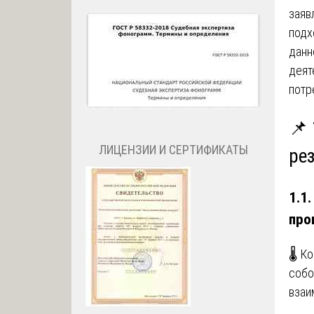
заяв
подх
данн
деят
потр
📌
ЛИЦЕНЗИИ И СЕРТИФИКАТЫ
ре
1.1
про
🌡️ 
собо
взаи