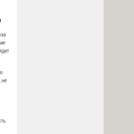
в
юза
ние
ядит
ию
 не
сть
у