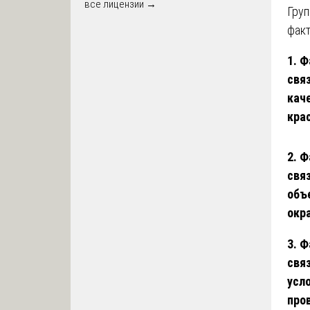
все лицензии →
Груп
фак
1. 
свя
кач
кра
2. 
свя
объ
окр
3. 
свя
усл
про