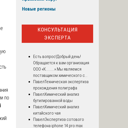
Новые регионы
ее
КОНСУЛЬТАЦИЯ
ЭКСПЕРТА
ную
Есть вопрос!
Добрый день!
Обращается к вам организация
сть
ООО «К..........».Мы являемся
поставщиком химического с...
Павел
Техническая экспертиза
прохождения полиграфа
ания
Павел
Химический анализ
ии по
бутилированной воды

Павел
Химический анализ
китайского чая
кий
Павел
Экспертиза сотового
телефона iphone 14 pro max