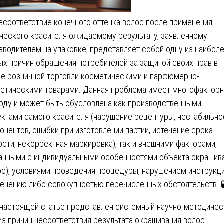
есоответствие конечного оттенка волос после применения
ческого красителя ожидаемому результату, заявленному
зводителем на упаковке, представляет собой одну из наибол
ых причин обращения потребителей за защитой своих прав в
е розничной торговли косметическими и парфюмерно-
етическими товарами. Данная проблема имеет многофактор
оду и может быть обусловлена как производственными
ктами самого красителя (нарушение рецептуры, нестабильно
онентов, ошибки при изготовлении партии, истечение срока
ости, некорректная маркировка), так и внешними факторами,
анными с индивидуальными особенностями объекта окрашив
ос), условиями проведения процедуры, нарушением инструкц
енению либо совокупностью перечисленных обстоятельств. 
 настоящей статье представлен системный научно-методичес
из причин несоответствия результата окрашивания волос