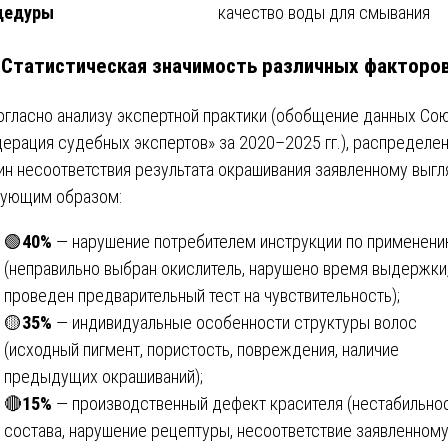
цедуры
качество воды для смывания
. Статистическая значимость различных факторо
огласно анализу экспертной практики (обобщение данных Со
ерация судебных экспертов» за 2020–2025 гг.), распределе
ин несоответствия результата окрашивания заявленному выгл
ующим образом:
🟢
40%
— нарушение потребителем инструкции по применен
(неправильно выбран окислитель, нарушено время выдержки,
проведен предварительный тест на чувствительность);
🟡
35%
— индивидуальные особенности структуры волос
(исходный пигмент, пористость, повреждения, наличие
предыдущих окрашиваний);
🔴
15%
— производственный дефект красителя (нестабильно
состава, нарушение рецептуры, несоответствие заявленном