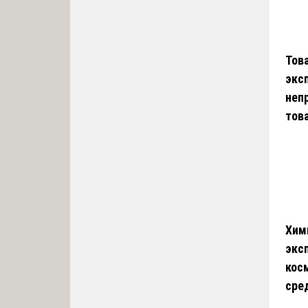
Тов
экс
неп
тов
Хим
экс
кос
сре