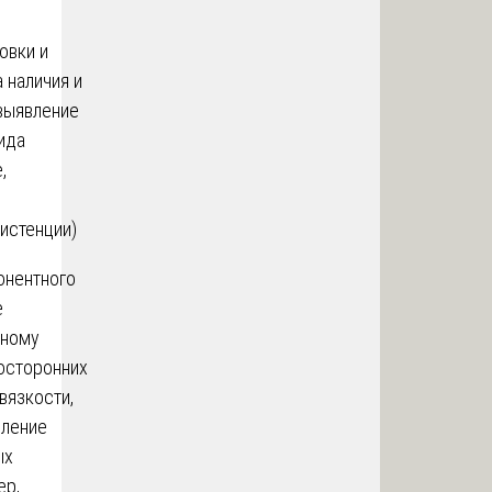
овки и
 наличия и
 выявление
ида
,
истенции)
онентного
е
нному
посторонних
вязкости,
еление
ых
ер,