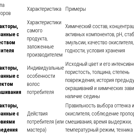
па
Характеристика
Примеры
торов
Характеристики
Факторы,
Химический состав, концентра
самого
занные с
активных компонентов, pH, ста
продукта,
еством
эмульсии, качество окислителя,
заложенные
сителя
годности, условия хранения
производителем
Исходный цвет и его интенсивн
Факторы,
Индивидуальные
пористость, толщина, степень
занные с
особенности
повреждения, история предыд
ектом
волос
окрашиваний и химических зави
ашивания
потребителя
наличие седины
Факторы,
Правильность выбора оттенка 
занные с
Действия
окислителя, соблюдение пропо
овиями
потребителя (или
смешивания, время выдержки,
ведения
мастера)
температурный режим, техника 