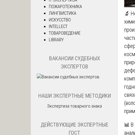
ПОЖАРОТЕХНИКА
🔬 Н
ЛИНГВИСТИКА
ИСКУССТВО
хими
INTELLECT
прои
ТОВАРОВЕДЕНИЕ
част
LIBRARY
сфер
косм
ВАКАНСИИ СУДЕБНЫХ
прир
ЭКСПЕРТОВ
дефе
комп
годн
связ
НАШИ ЭКСПЕРТНЫЕ МЕТОДИКИ
(вол
Экспертиза товарного знака
прим
📊 В
ДЕЙСТВУЮЩИЕ ЭКСПЕРТНЫЕ
анал
ГОСТ