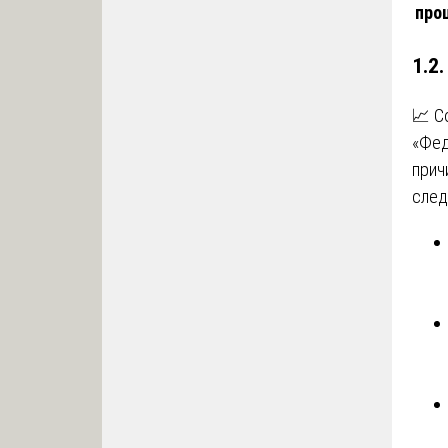
про
1.2
📈 С
«Фед
прич
след