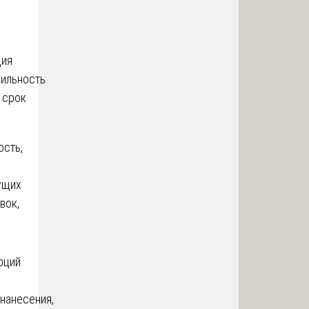
ция
бильность
 срок
ость,
ущих
вок,
и
рций
нанесения,