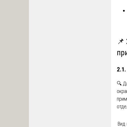
📌
пр
2.1
🔍 Д
окра
прим
отде
Вид 