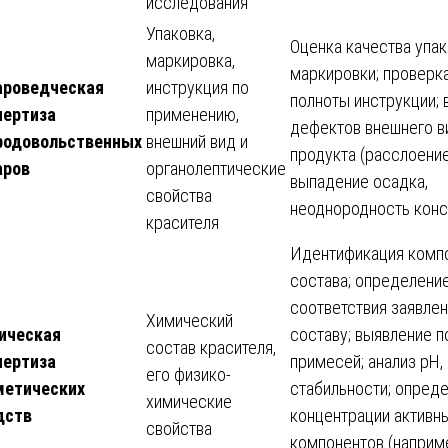
исследования
Упаковка,
Оценка качества упак
маркировка,
маркировки; проверка
ароведческая
инструкция по
полноты инструкции;
пертиза
применению,
дефектов внешнего в
родовольственных
внешний вид и
продукта (расслоение
аров
органолептические
выпадение осадка,
свойства
неоднородность конс
красителя
Идентификация комп
состава; определени
соответствия заявле
Химический
ическая
составу; выявление 
состав красителя,
пертиза
примесей; анализ pH, 
его физико-
метических
стабильности; опред
химические
дств
концентрации активн
свойства
компонентов (наприм