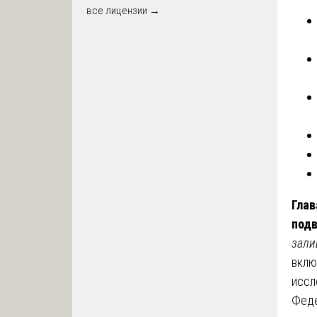
все лицензии →
Глав
под
зали
вклю
иссл
Феде