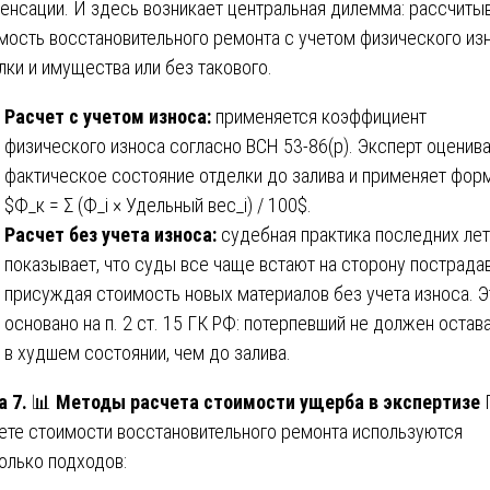
енсации. И здесь возникает центральная дилемма: рассчиты
мость восстановительного ремонта с учетом физического из
лки и имущества или без такового.
Расчет с учетом износа:
применяется коэффициент
физического износа согласно ВСН 53-86(р). Эксперт оценив
фактическое состояние отделки до залива и применяет форм
$Ф_к = Σ (Ф_i × Удельный вес_i) / 100$.
Расчет без учета износа:
судебная практика последних лет
показывает, что суды все чаще встают на сторону пострада
присуждая стоимость новых материалов без учета износа. Э
основано на п. 2 ст. 15 ГК РФ: потерпевший не должен остав
в худшем состоянии, чем до залива.
а 7.
📊
Методы расчета стоимости ущерба в экспертизе
ете стоимости восстановительного ремонта используются
олько подходов: