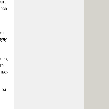
вать
носа
ает
улу:
вших,
то
аться
При