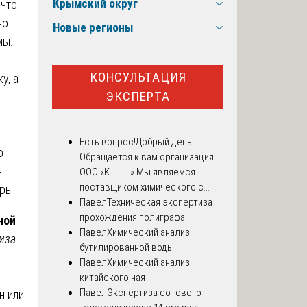
Крымский округ
 что
но
Новые регионы
мы.
КОНСУЛЬТАЦИЯ
у, а
ЭКСПЕРТА
Есть вопрос!
Добрый день!
о
Обращается к вам организация
я
ООО «К..........».Мы являемся
поставщиком химического с...
ры.
Павел
Техническая экспертиза
прохождения полиграфа
ной
Павел
Химический анализ
иза
бутилированной воды
Павел
Химический анализ
китайского чая
Павел
Экспертиза сотового
н или