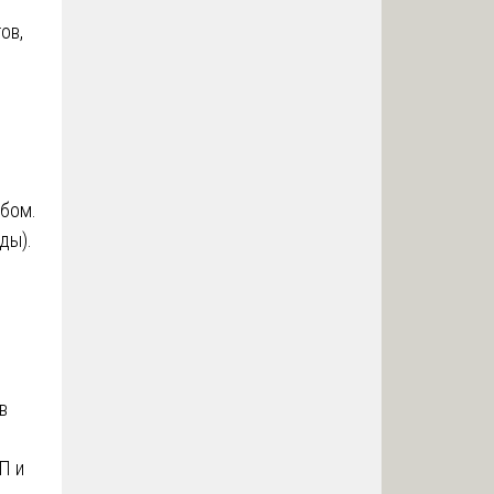
ов,
бом.
ды).
й
в
П и