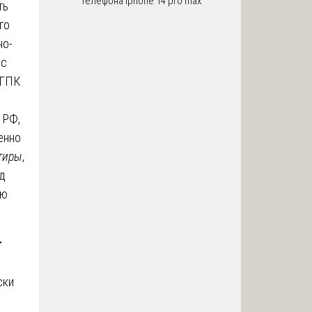
телефона iphone 14 pro max
ть
го
но-
ус
 ГПК
 РФ,
енно
тиры
,
д
ую
т
ски