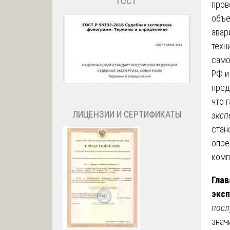
ГОСТ
пров
объе
авар
техн
само
РФ и
пред
что 
ЛИЦЕНЗИИ И СЕРТИФИКАТЫ
эксп
стан
опре
комп
Глав
эксп
посл
знач