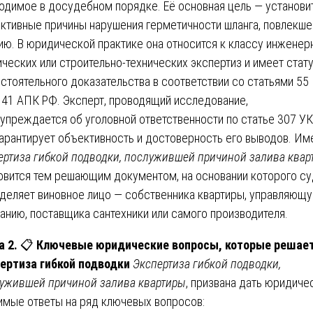
одимое в досудебном порядке. Её основная цель — установи
ктивные причины нарушения герметичности шланга, повлекше
ию. В юридической практике она относится к классу инженер
ических или строительно-технических экспертиз и имеет стат
стоятельного доказательства в соответствии со статьями 55
 41 АПК РФ. Эксперт, проводящий исследование,
упреждается об уголовной ответственности по статье 307 УК
гарантирует объективность и достоверность его выводов. Им
ертиза гибкой подводки, послужившей причиной залива квар
овится тем решающим документом, на основании которого су
деляет виновное лицо — собственника квартиры, управляющ
анию, поставщика сантехники или самого производителя.
а 2.
📋
Ключевые юридические вопросы, которые решае
ертиза гибкой подводки
Экспертиза гибкой подводки,
ужившей причиной залива квартиры
, призвана дать юридиче
имые ответы на ряд ключевых вопросов: