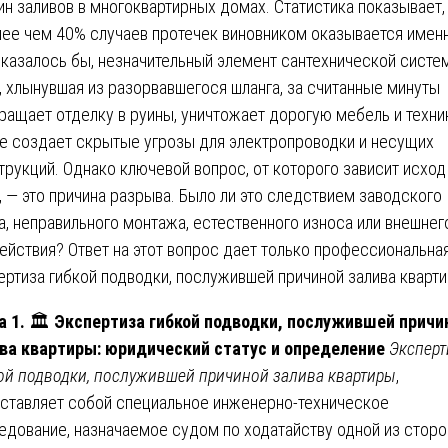
ин заливов в многоквартирных домах. Статистика показывает,
лее чем 40% случаев протечек виновником оказывается имен
, казалось бы, незначительный элемент сантехнической систе
, хлынувшая из разорвавшегося шланга, за считанные минуты
ращает отделку в руины, уничтожает дорогую мебель и техник
е создает скрытые угрозы для электропроводки и несущих
трукций. Однако ключевой вопрос, от которого зависит исход
, — это причина разрыва. Было ли это следствием заводского
а, неправильного монтажа, естественного износа или внешнег
ействия? Ответ на этот вопрос дает только профессиональна
ертиза гибкой подводки, послужившей причиной залива кварти
а 1.
🏛️
Экспертиза гибкой подводки, послужившей причи
ва квартиры: юридический статус и определение
Эксперт
ой подводки, послужившей причиной залива квартиры
,
ставляет собой специальное инженерно-техническое
едование, назначаемое судом по ходатайству одной из сторо