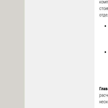
комп
стои
отде
Глав
расч
неск