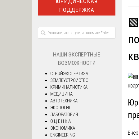
ЮРИДИЧЕСКАЯ
ПОДДЕРЖКА
🟩
по
к
НАШИ ЭКСПЕРТНЫЕ
ВОЗМОЖНОСТИ
СТРОЙЭКСПЕРТИЗА
ЗЕМЛЕУСТРОЙСТВО
КРИМИНАЛИСТИКА
МЕДИЦИНА
Юр
АВТОТЕХНИКА
ЭКОЛОГИЯ
пр
ЛАБОРАТОРИЯ
О Ц Е Н К А
ЭКОНОМИКА
Внез
ENGINEERING