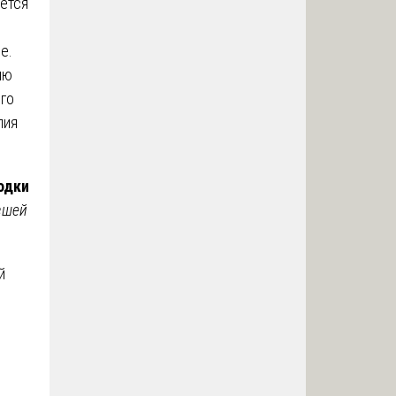
ется
е.
ию
ого
лия
одки
вшей
й