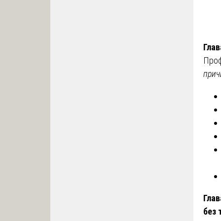
Глав
Про
прич
Глав
без 