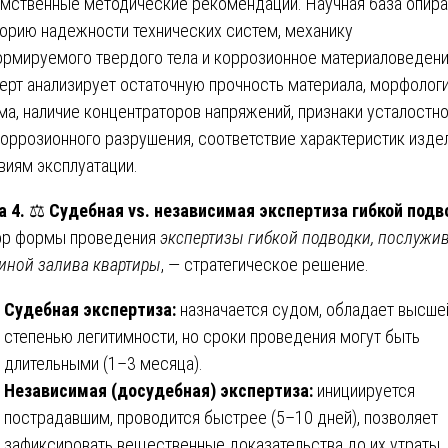
мственные методические рекомендации. Научная база опира
еорию надежности технических систем, механику
рмируемого твердого тела и коррозионное материаловедени
ерт анализирует остаточную прочность материала, морфолог
ма, наличие концентраторов напряжений, признаки усталостн
коррозионного разрушения, соответствие характеристик изде
виям эксплуатации.
а 4.
⚖️
Судебная vs. независимая экспертиза гибкой подв
р формы проведения
экспертизы гибкой подводки, послужи
иной залива квартиры
, — стратегическое решение.
Судебная экспертиза:
назначается судом, обладает высше
степенью легитимности, но сроки проведения могут быть
длительными (1–3 месяца).
Независимая (досудебная) экспертиза:
инициируется
пострадавшим, проводится быстрее (5–10 дней), позволяет
зафиксировать вещественные доказательства до их утраты.