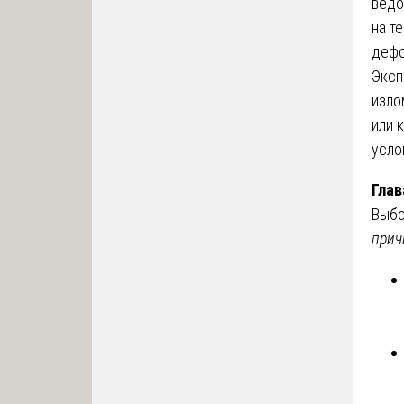
ведо
на т
дефо
Эксп
изло
или 
усло
Глав
Выбо
прич