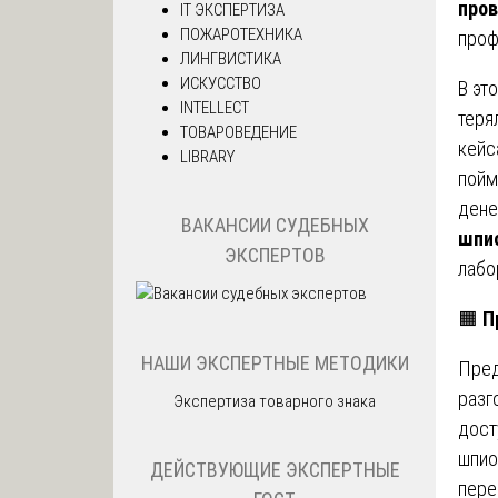
пров
IT ЭКСПЕРТИЗА
ПОЖАРОТЕХНИКА
проф
ЛИНГВИСТИКА
ИСКУССТВО
В эт
INTELLECT
теря
ТОВАРОВЕДЕНИЕ
кейс
LIBRARY
пойм
дене
ВАКАНСИИ СУДЕБНЫХ
шпи
ЭКСПЕРТОВ
лабо
🟧
П
НАШИ ЭКСПЕРТНЫЕ МЕТОДИКИ
Пред
разг
Экспертиза товарного знака
дост
шпио
ДЕЙСТВУЮЩИЕ ЭКСПЕРТНЫЕ
пере