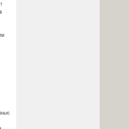
ят
в
ли
.
знью:
и