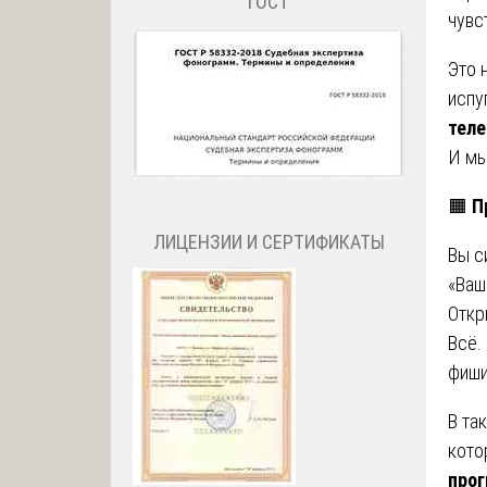
ГОСТ
чувс
Это 
испу
теле
И мы
🟧
П
ЛИЦЕНЗИИ И СЕРТИФИКАТЫ
Вы с
«Ваш
Откр
Всё.
фиши
В та
кото
про