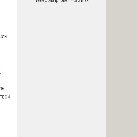
телефона iphone 14 pro max
сия.
:
ль.
ртвой