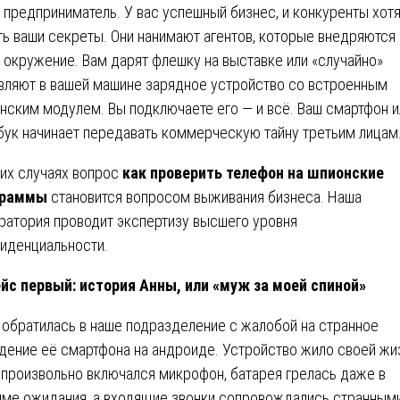
 предприниматель. У вас успешный бизнес, и конкуренты хот
ть ваши секреты. Они нанимают агентов, которые внедряются 
 окружение. Вам дарят флешку на выставке или «случайно»
вляют в вашей машине зарядное устройство со встроенным
нским модулем. Вы подключаете его — и всё. Ваш смартфон и
бук начинает передавать коммерческую тайну третьим лицам
ких случаях вопрос
как проверить телефон на шпионские
граммы
становится вопросом выживания бизнеса. Наша
ратория проводит экспертизу высшего уровня
иденциальности.
йс первый: история Анны, или «муж за моей спиной»
 обратилась в наше подразделение с жалобой на странное
дение её смартфона на андроиде. Устройство жило своей жи
произвольно включался микрофон, батарея грелась даже в
ме ожидания, а входящие звонки сопровождались странным