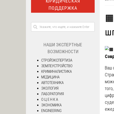
ЮРИДИЧЕСКАЯ
ПОДДЕРЖКА
🟧
ш
НАШИ ЭКСПЕРТНЫЕ
ВОЗМОЖНОСТИ
Совр
СТРОЙЭКСПЕРТИЗА
ЗЕМЛЕУСТРОЙСТВО
Ваш 
КРИМИНАЛИСТИКА
Стра
МЕДИЦИНА
може
АВТОТЕХНИКА
того
ЭКОЛОГИЯ
ЛАБОРАТОРИЯ
цифр
О Ц Е Н К А
суде
ЭКОНОМИКА
ежед
ENGINEERING