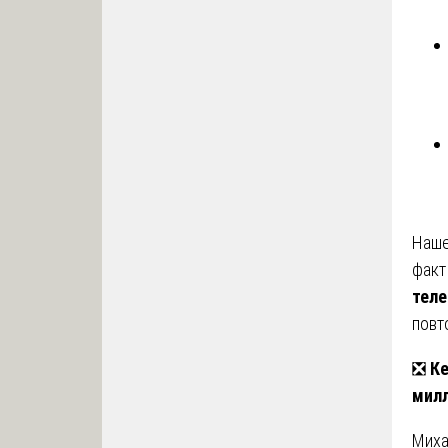
Наше
факт
теле
повт
❎
Ке
мил
Миха