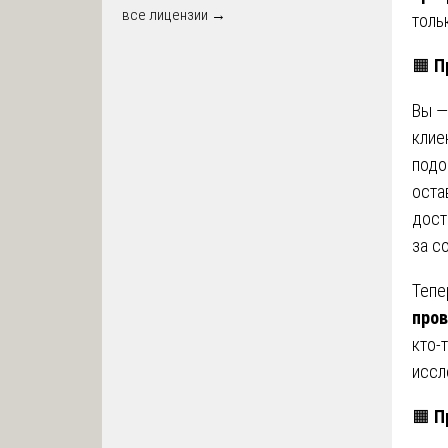
все лицензии →
толь
🟧
П
Вы —
клие
подо
оста
дост
за с
Тепе
пров
кто-
иссл
🟧
П