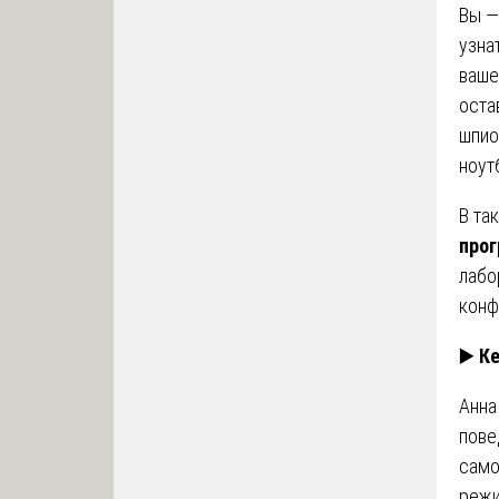
Вы —
узна
ваше
оста
шпио
ноут
В та
про
лабо
конф
▶️
Ке
Анна
пове
само
режи