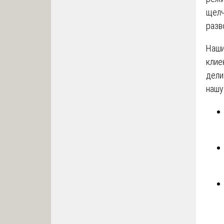
щелч
разв
Наши
клие
дели
нашу