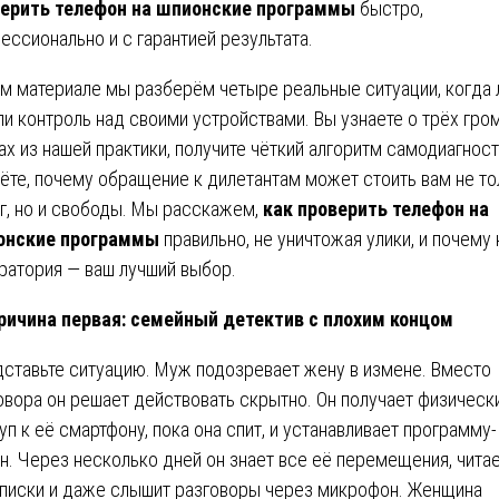
ерить телефон на шпионские программы
быстро,
ессионально и с гарантией результата.
ом материале мы разберём четыре реальные ситуации, когда
ли контроль над своими устройствами. Вы узнаете о трёх гро
ах из нашей практики, получите чёткий алгоритм самодиагност
ёте, почему обращение к дилетантам может стоить вам не то
г, но и свободы. Мы расскажем,
как проверить телефон на
онские программы
правильно, не уничтожая улики, и почему
ратория — ваш лучший выбор.
ричина первая: семейный детектив с плохим концом
ставьте ситуацию. Муж подозревает жену в измене. Вместо
овора он решает действовать скрытно. Он получает физическ
уп к её смартфону, пока она спит, и устанавливает программу-
н. Через несколько дней он знает все её перемещения, чита
писки и даже слышит разговоры через микрофон. Женщина