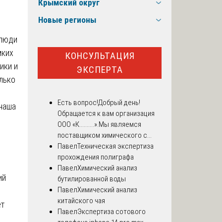
Крымский округ
Новые регионы
 люди
мких
КОНСУЛЬТАЦИЯ
ики и
ЭКСПЕРТА
лько
Есть вопрос!
Добрый день!
 наша
Обращается к вам организация
ООО «К..........».Мы являемся
поставщиком химического с...
Павел
Техническая экспертиза
прохождения полиграфа
Павел
Химический анализ
ий
бутилированной воды
Павел
Химический анализ
китайского чая
ет
Павел
Экспертиза сотового