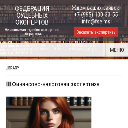
Skip
Ждем ваших заявок!
ФЕДЕРАЦИЯ
to
+7 (995) 100-33-55
СУДЕБНЫХ
content
info@fse.ms
ЭКСПЕРТОВ
Независимая судебно-экспертная
Заказать экспертизу
лаборатория
МЕНЮ
LIBRARY
🟥Финансово-налоговая экспертиза