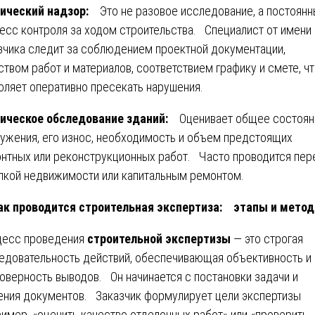
нический надзор:
Это не разовое исследование, а постоян
есс контроля за ходом строительства. Специалист от имени
зчика следит за соблюдением проектной документации,
ством работ и материалов, соответствием графику и смете, ч
оляет оперативно пресекать нарушения.
ическое обследование зданий:
Оценивает общее состоян
ужения, его износ, необходимость и объем предстоящих
нтных или реконструкционных работ. Часто проводится пер
пкой недвижимости или капитальным ремонтом.
Как проводится строительная экспертиза: этапы и мето
есс проведения
строительной экспертизы
— это строгая
едовательность действий, обеспечивающая объективность и
оверность выводов. Он начинается с постановки задачи и
ения документов. Заказчик формулирует цели экспертизы
ример, «оценить качество отделочных работ» или «проверить