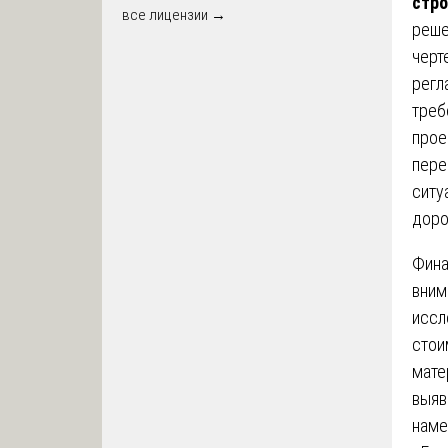
стро
все лицензии →
реше
черт
регл
треб
прое
пере
ситу
доро
Фина
вним
иссл
стои
мате
выяв
наме