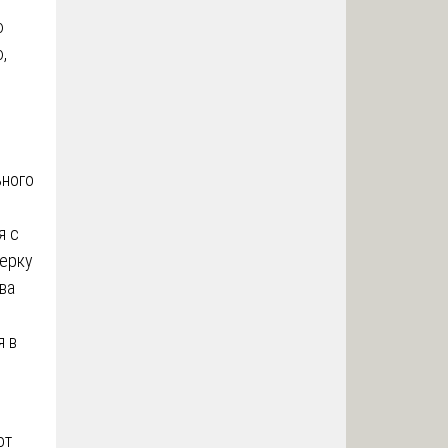
ю
,
ьного
я с
ерку
ва
я в
от