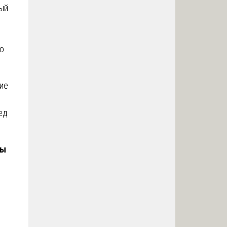
ный
то
ие
ед
ды