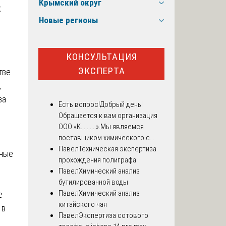
Крымский округ
х
Новые регионы
КОНСУЛЬТАЦИЯ
ЭКСПЕРТА
тве
,
за
Есть вопрос!
Добрый день!
Обращается к вам организация
ООО «К..........».Мы являемся
поставщиком химического с...
Павел
Техническая экспертиза
нные
прохождения полиграфа
Павел
Химический анализ
бутилированной воды
Павел
Химический анализ
е
китайского чая
 в
Павел
Экспертиза сотового