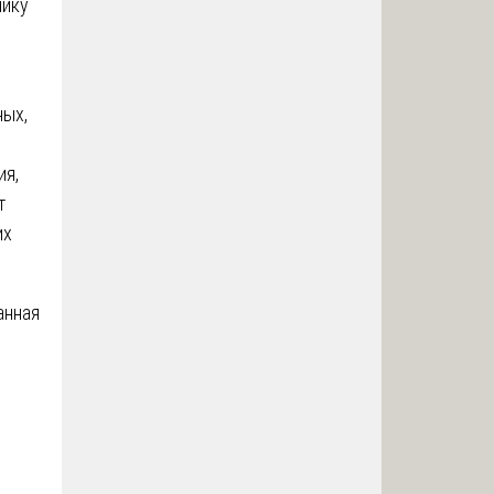
чику
ных,
о
ия,
т
их
анная
,