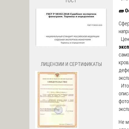
ГОСТ
🧱
Ос
Сфер
напр
Цент
эксп
само
кров
ЛИЦЕНЗИИ И СЕРТИФИКАТЫ
дефе
эксп
Итог
опис
фото
эксп
Не м