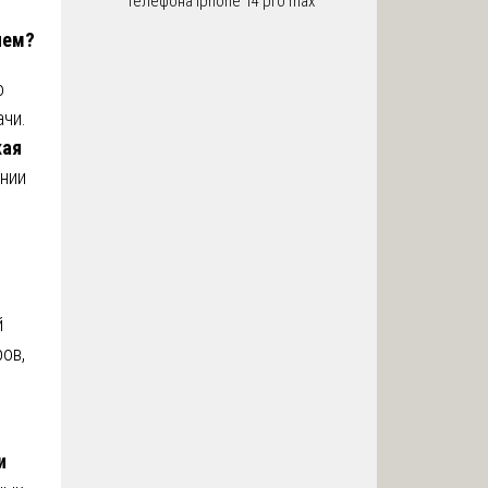
телефона iphone 14 pro max
чем?
о
ачи.
кая
нии
й
ов,
и