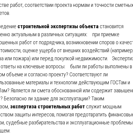
стве работ, соответствии проекта нормам и точности сметны
етов.
ведение
строительной экспертизы объекта
становится
енно актуальным в различных ситуациях: при приемке
ршенных работ от подрядчика, возникновении споров о качес
стоимости, оценке ущерба от внешних воздействий (например
ва или пожара) или перед покупкой недвижимости. Эксперти
 ответы на ключевые вопросы: были ли работы выполнены в
ом объеме и согласно проекту? Соответствуют ли
льзованные материалы и технологии действующим ГОСТам и
ам? Является ли смета обоснованной или содержит завыше
? Безопасно ли здание для эксплуатации? Таким
зом,
экспертиза строительных работ
служит мощным
ством защиты интересов, помогая предотвратить финансовы
ри, судебные разбирательства и эксплуатационные проблемы
щем.