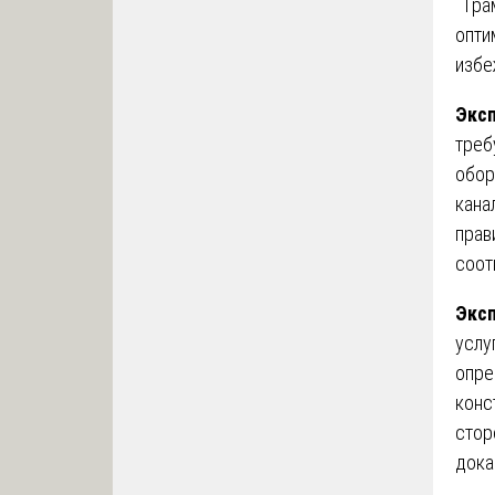
Гра
опти
избе
Экс
треб
обор
кана
прав
соот
Эксп
услу
опре
конс
стор
дока