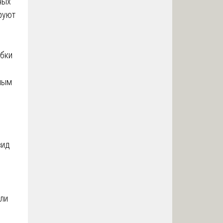
ных
руют
ибки
ным
вид
или