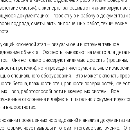
ветствие сметы»), а эксперты запрашивают и анализируют вс
щуюся документацию: проектную и рабочую документацию
воры подряда, сметы, акты выполненных работ, технические
орта.
ующий ключевой этап — визуальное и инструментальное
едование объекта. Эксперты выезжают на место для детал
тра. Они не только фиксируют видимые дефекты (трещины,
вности, протечки), но и проводят инструментальные измерени
щью специального оборудования. Это может включать пров
ности бетона, влажности стен, ровности поверхностей, качест
ных швов, работоспособности инженерных систем. Все
руженные отклонения и дефекты тщательно документируютс
- и видеоотчетах.
сновании проведенных исследований и анализа документации
ерт формулирует выводы и готовит итоговое заключение. Эт