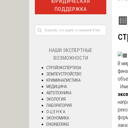
ЮРИДИЧЕСКАЯ
ПОДДЕРЖКА
🟥
ст
НАШИ ЭКСПЕРТНЫЕ
ВОЗМОЖНОСТИ
В ми
СТРОЙЭКСПЕРТИЗА
фина
ЗЕМЛЕУСТРОЙСТВО
объе
КРИМИНАЛИСТИКА
Имен
МЕДИЦИНА
АВТОТЕХНИКА
эксп
ЭКОЛОГИЯ
напр
ЛАБОРАТОРИЯ
реко
О Ц Е Н К А
форм
ЭКОНОМИКА
ENGINEERING
зака