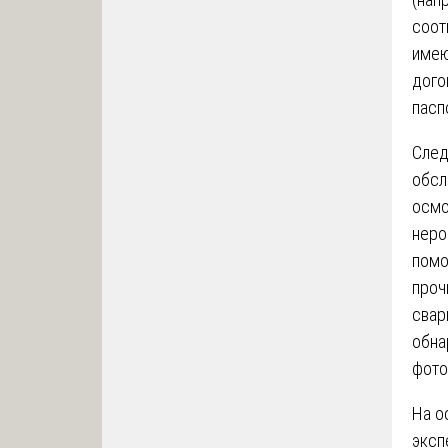
соот
имею
дого
пасп
След
обсл
осмо
неро
помо
проч
свар
обна
фото
На о
эксп