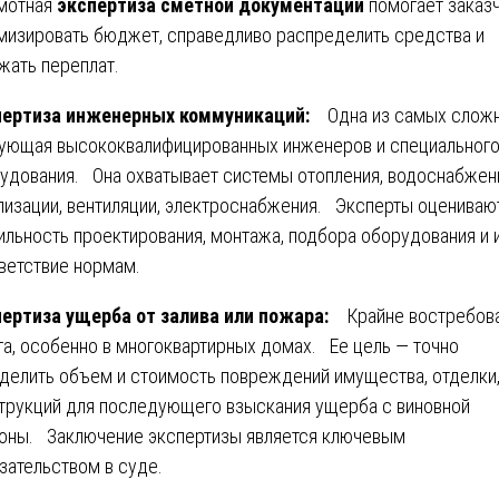
мотная
экспертиза сметной документации
помогает заказ
мизировать бюджет, справедливо распределить средства и
жать переплат.
пертиза инженерных коммуникаций:
Одна из самых слож
ующая высококвалифицированных инженеров и специальног
удования. Она охватывает системы отопления, водоснабжен
лизации, вентиляции, электроснабжения. Эксперты оцениваю
ильность проектирования, монтажа, подбора оборудования и 
ветствие нормам.
ертиза ущерба от залива или пожара:
Крайне востребов
га, особенно в многоквартирных домах. Ее цель — точно
делить объем и стоимость повреждений имущества, отделки
трукций для последующего взыскания ущерба с виновной
оны. Заключение экспертизы является ключевым
зательством в суде.