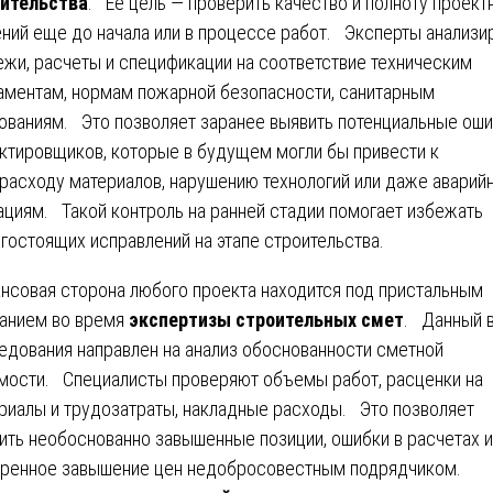
ительства
. Ее цель — проверить качество и полноту проект
ний еще до начала или в процессе работ. Эксперты анализи
ежи, расчеты и спецификации на соответствие техническим
аментам, нормам пожарной безопасности, санитарным
ованиям. Это позволяет заранее выявить потенциальные ош
ктировщиков, которые в будущем могли бы привести к
расходу материалов, нарушению технологий или даже аварий
ациям. Такой контроль на ранней стадии помогает избежать
гостоящих исправлений на этапе строительства.
нсовая сторона любого проекта находится под пристальным
анием во время
экспертизы строительных смет
. Данный 
едования направлен на анализ обоснованности сметной
мости. Специалисты проверяют объемы работ, расценки на
риалы и трудозатраты, накладные расходы. Это позволяет
ить необоснованно завышенные позиции, ошибки в расчетах 
ренное завышение цен недобросовестным подрядчиком.