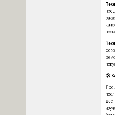
Тех
проц
зака
каче
позв
Техн
соор
ремо
поку
🛠
️ 
Проц
посл
дост
изуч
(нап