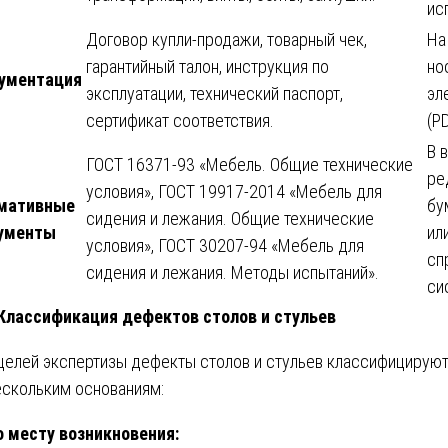
ис
Договор купли-продажи, товарный чек,
На
гарантийный талон, инструкция по
но
ументация
эксплуатации, технический паспорт,
эл
сертификат соответствия.
(PD
В 
ГОСТ 16371-93 «Мебель. Общие технические
ре
условия», ГОСТ 19917-2014 «Мебель для
мативные
бу
сидения и лежания. Общие технические
ументы
ил
условия», ГОСТ 30207-94 «Мебель для
сп
сидения и лежания. Методы испытаний».
си
 Классификация дефектов столов и стульев
целей экспертизы дефекты столов и стульев классифицирую
ескольким основаниям:
о месту возникновения: