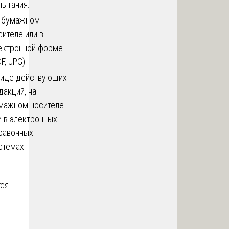
пытания.
 бумажном
сителе или в
ектронной форме
F, JPG).
виде действующих
дакций, на
мажном носителе
и в электронных
равочных
стемах.
тся