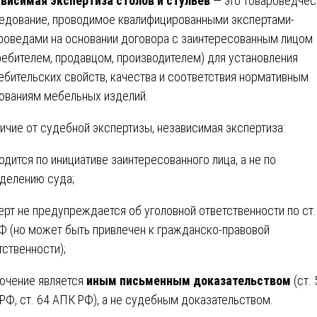
висимая экспертиза столов и стульев
— это товароведчес
едование, проводимое квалифицированными экспертами-
роведами на основании договора с заинтересованным лицом
ребителем, продавцом, производителем) для установления
ебительских свойств, качества и соответствия нормативным
ованиям мебельных изделий.
личие от судебной экспертизы, независимая экспертиза:
одится по инициативе заинтересованного лица, а не по
делению суда;
ерт не предупреждается об уголовной ответственности по ст.
Ф (но может быть привлечен к гражданско-правовой
тственности);
ючение является
иным письменным доказательством
(ст. 
РФ, ст. 64 АПК РФ), а не судебным доказательством.