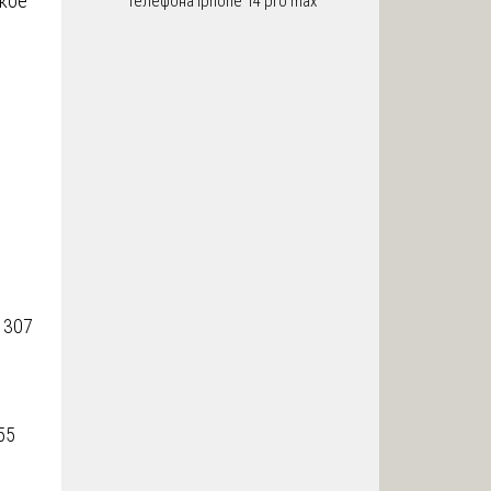
кое
телефона iphone 14 pro max
 307
55