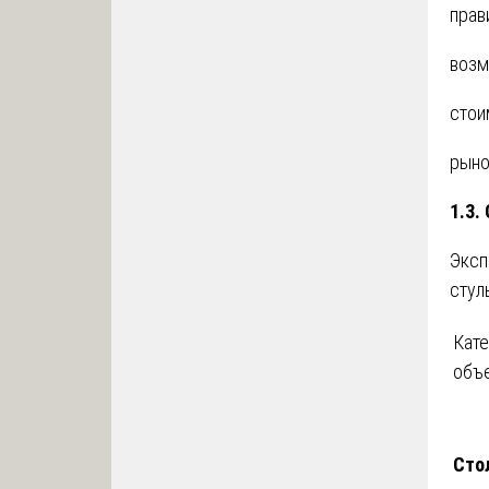
прав
возм
стои
рыно
1.3.
Эксп
стул
Кате
объ
Сто