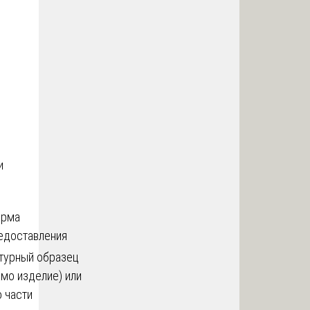
и
рма
едоставления
турный образец
амо изделие) или
о части