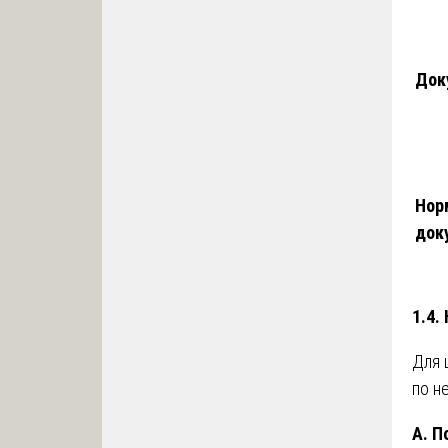
Док
Нор
док
1.4.
Для 
по н
А. П