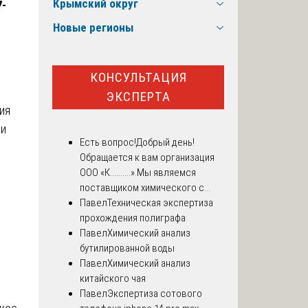
Крымский округ
7-
Новые регионы
КОНСУЛЬТАЦИЯ
ЭКСПЕРТА
ия
 и
Есть вопрос!
Добрый день!
Обращается к вам организация
ООО «К..........».Мы являемся
поставщиком химического с...
Павел
Техническая экспертиза
прохождения полиграфа
Павел
Химический анализ
бутилированной воды
Павел
Химический анализ
китайского чая
Павел
Экспертиза сотового