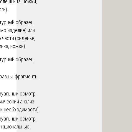
толешница, ножки,
ги).
турный образец
амо изделие) или
о части (сиденье,
инка, ножки).
турный образец.
разцы, фрагменты.
зуальный осмотр,
мический анализ
ри необходимости).
зуальный осмотр,
нкциональные