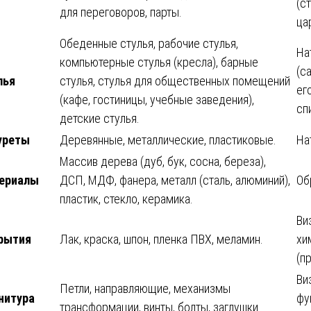
(с
для переговоров, парты.
цар
Обеденные стулья, рабочие стулья,
На
компьютерные стулья (кресла), барные
(с
лья
стулья, стулья для общественных помещений
ег
(кафе, гостиницы, учебные заведения),
сп
детские стулья.
уреты
Деревянные, металлические, пластиковые.
На
Массив дерева (дуб, бук, сосна, береза),
ериалы
ДСП, МДФ, фанера, металл (сталь, алюминий),
Об
пластик, стекло, керамика.
Ви
рытия
Лак, краска, шпон, пленка ПВХ, меламин.
хи
(п
Ви
Петли, направляющие, механизмы
нитура
фу
трансформации, винты, болты, заглушки.