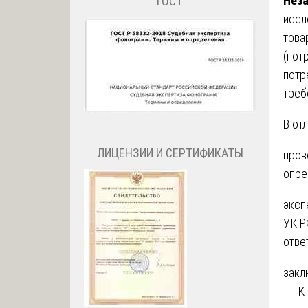
Неза
ГОСТ
иссл
това
(пот
потр
треб
В от
ЛИЦЕНЗИИ И СЕРТИФИКАТЫ
пров
опре
эксп
УК Р
отве
закл
ГПК 