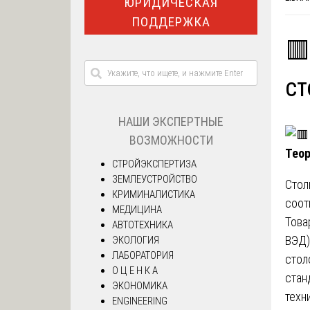
ЮРИДИЧЕСКАЯ
ПОДДЕРЖКА
🟥
ст
НАШИ ЭКСПЕРТНЫЕ
ВОЗМОЖНОСТИ
Теор
СТРОЙЭКСПЕРТИЗА
ЗЕМЛЕУСТРОЙСТВО
Стол
КРИМИНАЛИСТИКА
соот
МЕДИЦИНА
Това
АВТОТЕХНИКА
ВЭД)
ЭКОЛОГИЯ
ЛАБОРАТОРИЯ
стол
О Ц Е Н К А
стан
ЭКОНОМИКА
техн
ENGINEERING