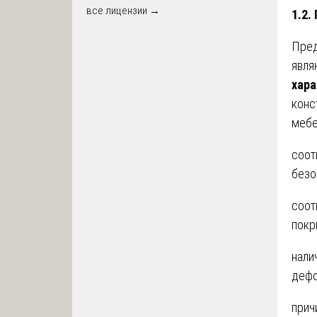
все лицензии →
1.2.
Пред
явля
хара
конс
мебе
соот
безо
соот
покр
нали
дефо
прич