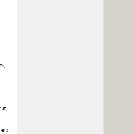
ть,
рип,
ение