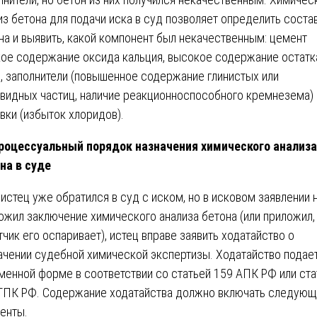
из бетона для подачи иска в суд позволяет определить соста
на и выявить, какой компонент был некачественным: цемент
кое содержание оксида кальция, высокое содержание остатк
), заполнители (повышенное содержание глинистых или
видных частиц, наличие реакционноспособного кремнезема) 
вки (избыток хлоридов).
оцессуальный порядок назначения химического анализа
на в суде
 истец уже обратился в суд с иском, но в исковом заявлении 
ожил заключение химического анализа бетона (или приложил,
тчик его оспаривает), истец вправе заявить ходатайство о
ачении судебной химической экспертизы. Ходатайство подает
менной форме в соответствии со статьей 159 АПК РФ или ста
ГПК РФ. Содержание ходатайства должно включать следую
енты.