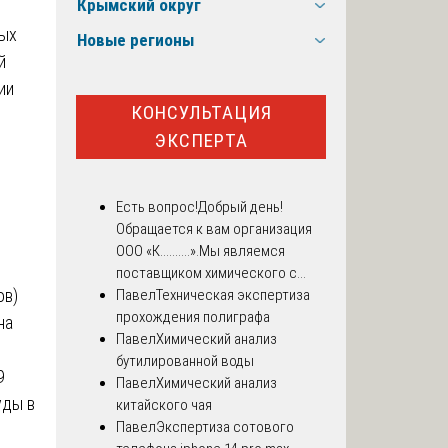
Крымский округ
ных
Новые регионы
й
ии
КОНСУЛЬТАЦИЯ
ЭКСПЕРТА
Есть вопрос!
Добрый день!
Обращается к вам организация
ООО «К..........».Мы являемся
поставщиком химического с...
ов)
Павел
Техническая экспертиза
прохождения полиграфа
на
Павел
Химический анализ
бутилированной воды
9
Павел
Химический анализ
уды в
китайского чая
Павел
Экспертиза сотового