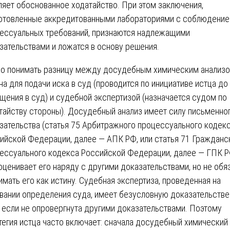
ляет обоснованное ходатайство. При этом заключения,
отовленные аккредитованными лабораториями с соблюдени
ессуальных требований, признаются надлежащими
зательствами и ложатся в основу решения.
о понимать разницу между досудебным химическим анализ
на для подачи иска в суд (проводится по инициативе истца до
щения в суд) и судебной экспертизой (назначается судом по
тайству стороны). Досудебный анализ имеет силу письменно
зательства (статья 75 Арбитражного процессуального кодек
ийской Федерации, далее — АПК РФ, или статья 71 Гражданс
ессуального кодекса Российской Федерации, далее — ГПК Р
оценивает его наряду с другими доказательствами, но не обя
имать его как истину. Судебная экспертиза, проведенная на
вании определения суда, имеет безусловную доказательств
, если не опровергнута другими доказательствами. Поэтому
тегия истца часто включает: сначала досудебный химический