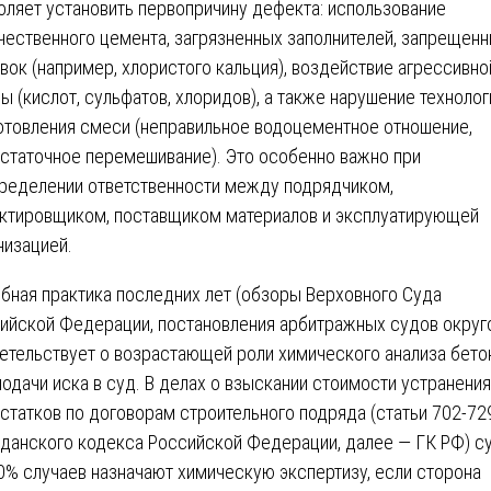
оляет установить первопричину дефекта: использование
чественного цемента, загрязненных заполнителей, запрещен
вок (например, хлористого кальция), воздействие агрессивно
ы (кислот, сульфатов, хлоридов), а также нарушение технолог
отовления смеси (неправильное водоцементное отношение,
статочное перемешивание). Это особенно важно при
ределении ответственности между подрядчиком,
ктировщиком, поставщиком материалов и эксплуатирующей
низацией.
бная практика последних лет (обзоры Верховного Суда
ийской Федерации, постановления арбитражных судов округ
етельствует о возрастающей роли химического анализа бето
подачи иска в суд. В делах о взыскании стоимости устранения
статков по договорам строительного подряда (статьи 702-72
данского кодекса Российской Федерации, далее — ГК РФ) с
0% случаев назначают химическую экспертизу, если сторона