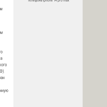
телефона iphone 14 pro max
ем
ом
го
са
кого
Ф).
зан
енную