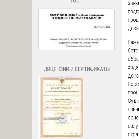
ГОСТ
заяв
подг
проц
дока
Важн
бето
обра
хода
ЛИЦЕНЗИИ И СЕРТИФИКАТЫ
дока
Росс
проц
Суд 
прин
осно
силу
стра