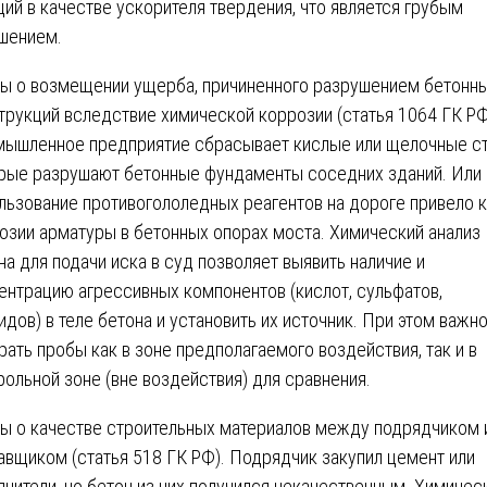
ций в качестве ускорителя твердения, что является грубым
шением.
ы о возмещении ущерба, причиненного разрушением бетонн
трукций вследствие химической коррозии (статья 1064 ГК РФ
ышленное предприятие сбрасывает кислые или щелочные ст
рые разрушают бетонные фундаменты соседних зданий. Или
льзование противогололедных реагентов на дороге привело к
озии арматуры в бетонных опорах моста. Химический анализ
на для подачи иска в суд позволяет выявить наличие и
ентрацию агрессивных компонентов (кислот, сульфатов,
идов) в теле бетона и установить их источник. При этом важн
рать пробы как в зоне предполагаемого воздействия, так и в
рольной зоне (вне воздействия) для сравнения.
ы о качестве строительных материалов между подрядчиком 
авщиком (статья 518 ГК РФ). Подрядчик закупил цемент или
лнители, но бетон из них получился некачественным. Химичес