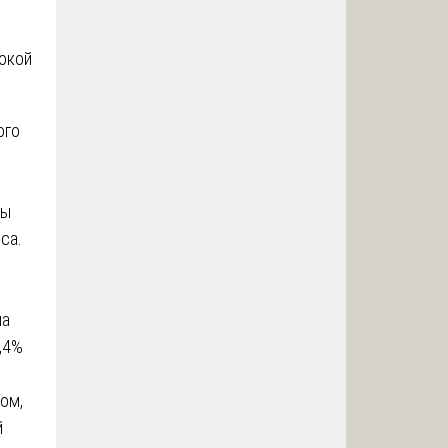
сокой
ого
ты
са.
на
,4%
ом,
й