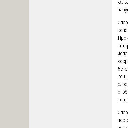
каль
нару
Спор
конс
Пром
кото
испо
корр
бето
конц
хлор
отоб
конт
Спор
пост
запо