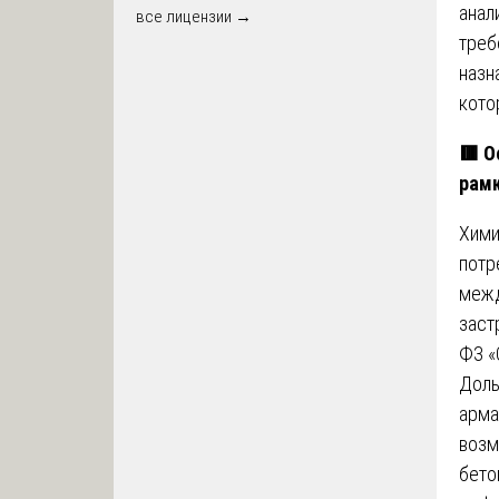
анал
все лицензии →
треб
назн
кото
🟥
Ос
рамк
Хими
потр
межд
заст
ФЗ «
Доль
арма
возм
бето