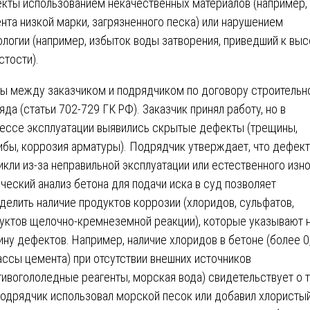
кты использованием некачественных материалов (например,
нта низкой марки, загрязненного песка) или нарушением
ологии (например, избыток воды затворения, приведший к вы
стости).
ы между заказчиком и подрядчиком по договору строительн
яда (статьи 702-729 ГК РФ). Заказчик принял работу, но в
ессе эксплуатации выявились скрытые дефекты (трещины,
ибы, коррозия арматуры). Подрядчик утверждает, что дефек
икли из-за неправильной эксплуатации или естественного изно
ческий анализ бетона для подачи иска в суд позволяет
делить наличие продуктов коррозии (хлоридов, сульфатов,
уктов щелочно-кремнеземной реакции), которые указывают 
ину дефектов. Например, наличие хлоридов в бетоне (более 0
ассы цемента) при отсутствии внешних источников
тивогололедные реагенты, морская вода) свидетельствует о т
подрядчик использовал морской песок или добавил хлористы