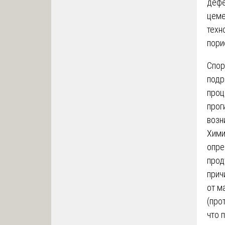
дефе
цеме
техн
пори
Спор
подр
проц
прог
возн
Хими
опре
прод
прич
от м
(про
что 