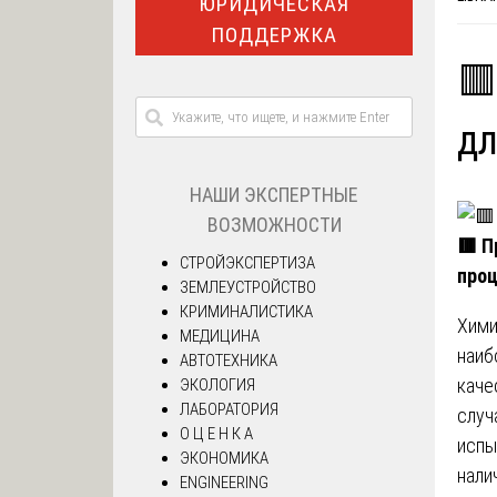
ЮРИДИЧЕСКАЯ
ПОДДЕРЖКА
🟥
дл
НАШИ ЭКСПЕРТНЫЕ
ВОЗМОЖНОСТИ
🟥
Пр
СТРОЙЭКСПЕРТИЗА
про
ЗЕМЛЕУСТРОЙСТВО
КРИМИНАЛИСТИКА
Хими
МЕДИЦИНА
наиб
АВТОТЕХНИКА
каче
ЭКОЛОГИЯ
ЛАБОРАТОРИЯ
случ
О Ц Е Н К А
испы
ЭКОНОМИКА
нали
ENGINEERING