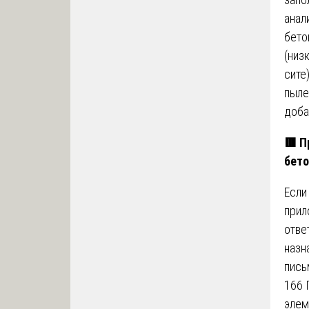
анал
бето
(низ
сите
пыле
доба
🟥
Пр
бето
Если
прил
отве
назн
пись
166 
элем