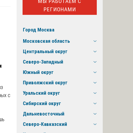
МЫ РАБОТАЕМ С
РЕГИОНАМИ
Город Москва
Московская область
Центральный округ
Северо-Западный
м
Южный округ
Приволжский округ
из
Уральский округ
ных с
Сибирский округ
Дальневосточный
шь
Северо-Кавказский
д