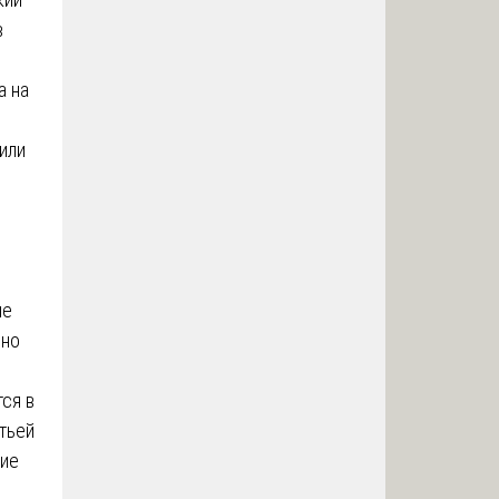
в
а на
или
не
 но
ся в
тьей
щие