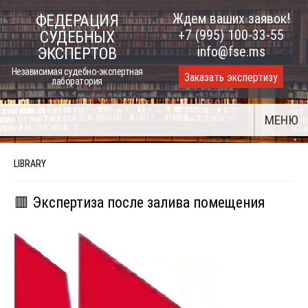
Skip
Ждем ваших заявок!
ФЕДЕРАЦИЯ
to
+7 (995) 100-33-55
СУДЕБНЫХ
content
info@fse.ms
ЭКСПЕРТОВ
Независимая судебно-экспертная
Заказать экспертизу
лаборатория
МЕНЮ
LIBRARY
🟥 Экспертиза после залива помещения