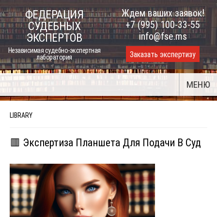
Skip
Ждем ваших заявок!
ФЕДЕРАЦИЯ
to
+7 (995) 100-33-55
СУДЕБНЫХ
content
info@fse.ms
ЭКСПЕРТОВ
Независимая судебно-экспертная
Заказать экспертизу
лаборатория
МЕНЮ
LIBRARY
🟥 Экспертиза Планшета Для Подачи В Суд