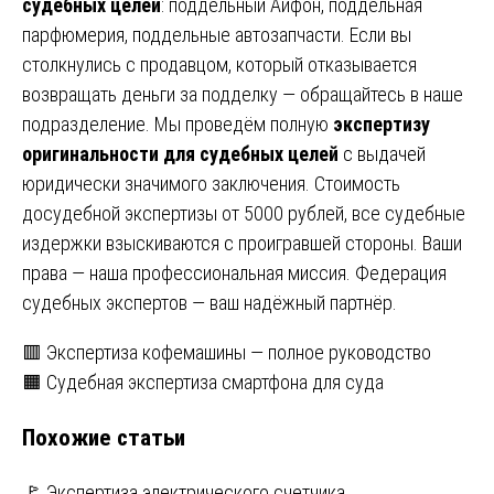
судебных целей
: поддельный Айфон, поддельная
парфюмерия, поддельные автозапчасти. Если вы
столкнулись с продавцом, который отказывается
возвращать деньги за подделку — обращайтесь в наше
подразделение. Мы проведём полную
экспертизу
оригинальности для судебных целей
с выдачей
юридически значимого заключения. Стоимость
досудебной экспертизы от 5000 рублей, все судебные
издержки взыскиваются с проигравшей стороны. Ваши
права — наша профессиональная миссия. Федерация
судебных экспертов — ваш надёжный партнёр.
Навигация
🟥 Экспертиза кофемашины — полное руководство
🟧 Судебная экспертиза смартфона для суда
по
Похожие статьи
записям
🚩 Экспертиза электрического счетчика