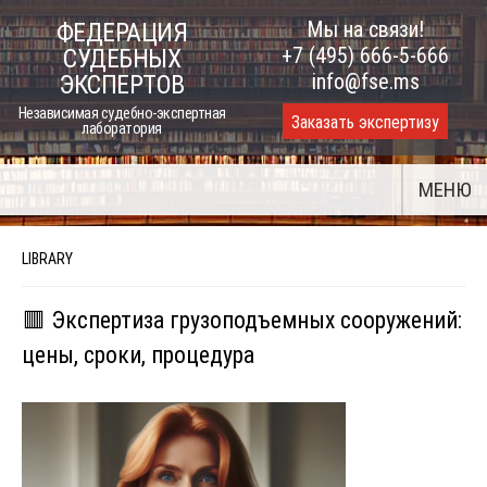
Skip
Мы на связи!
ФЕДЕРАЦИЯ
to
+7 (495) 666-5-666
СУДЕБНЫХ
content
info@fse.ms
ЭКСПЕРТОВ
Независимая судебно-экспертная
Заказать экспертизу
лаборатория
МЕНЮ
LIBRARY
🟥 Экспертиза грузоподъемных сооружений:
цены, сроки, процедура