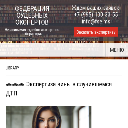
Skip
Ждем ваших заявок!
ФЕДЕРАЦИЯ
to
+7 (995) 100-33-55
СУДЕБНЫХ
content
info@fse.ms
ЭКСПЕРТОВ
Независимая судебно-экспертная
Заказать экспертизу
лаборатория
МЕНЮ
LIBRARY
🚗🚗🚗 Экспертиза вины в случившемся
ДТП