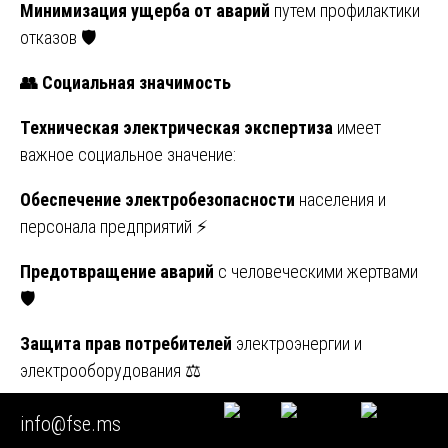
Минимизация ущерба от аварий
путем профилактики
отказов 🛡️
👥
Социальная значимость
Техническая электрическая экспертиза
имеет
важное социальное значение:
Обеспечение электробезопасности
населения и
персонала предприятий ⚡
Предотвращение аварий
с человеческими жертвами
🛡️
Защита прав потребителей
электроэнергии и
электрооборудования ⚖️
Повышение надежности
жизненно важных объектов
info@fse.ms
инфраструктуры 🏥