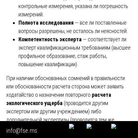
контрольные измерения, указана ли погрешность
измерений.
Полнота исследования
— все ли поставленные
вопросы разрешены, не осталось ли неясностей.
Компетентность эксперта
— соответствует ли
эксперт квалификационным требованиям (высшее
профильное образование, стаж работы,
повышение квалификации).
При наличии обоснованных сомнений в правильности
или обоснованности расчета сторона может заявить
ходатайство о назначении повторного
расчета
экологического ущерба
(проводится другим
экспертом или другим учреждением) либо
дополнительной экспертизы (проводится тем же
экспертом для устранения неполноты). Наши эксперты
info@fse.ms
регулярно вызываются в суды для дачи пояснений по