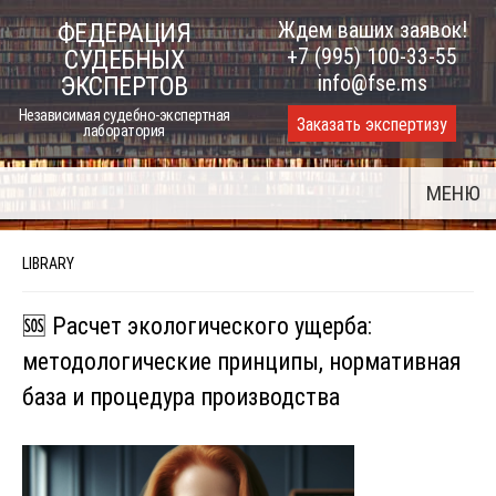
Skip
Ждем ваших заявок!
ФЕДЕРАЦИЯ
to
+7 (995) 100-33-55
СУДЕБНЫХ
content
info@fse.ms
ЭКСПЕРТОВ
Независимая судебно-экспертная
Заказать экспертизу
лаборатория
МЕНЮ
LIBRARY
🆘 Расчет экологического ущерба:
методологические принципы, нормативная
база и процедура производства