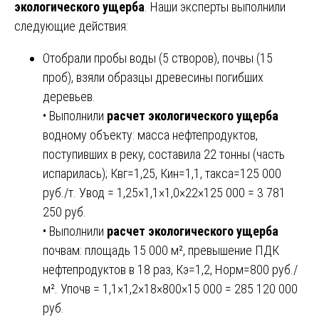
экологического ущерба
. Наши эксперты выполнили
следующие действия:
Отобрали пробы воды (5 створов), почвы (15
проб), взяли образцы древесины погибших
деревьев.
• Выполнили
расчет экологического ущерба
водному объекту: масса нефтепродуктов,
поступивших в реку, составила 22 тонны (часть
испарилась); Квг=1,25, Кин=1,1, такса=125 000
руб./т. Увод = 1,25×1,1×1,0×22×125 000 = 3 781
250 руб.
• Выполнили
расчет экологического ущерба
почвам: площадь 15 000 м², превышение ПДК
нефтепродуктов в 18 раз, Кэ=1,2, Норм=800 руб./
м². Упочв = 1,1×1,2×18×800×15 000 = 285 120 000
руб.