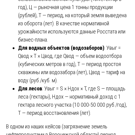
год), Ц — рыночная цена 1 тонны продукции
(рублей), Т — период, на который земля выведена
из оборота (лет). В качестве нормативной
урожайности используются данные Росстата или
бизнес-плана.
Для водных объектов (водозаборов)
: Увыг =
Qвод × Т × Цвод, где Qвод — объем водоотбора
(кубических метров в год), Т — период простоя
скважины или водозабора (лет), Цвод — тариф на
воду (руб./куб. м).
Для лесов
: Увыг = S × Ндох × Т, где S — площадь
леса (гектары), Ндох — нормативный доход с 1
гектара лесного участка (10 000-50 000 руб./год),
Т — период восстановления (лет).
В одном из наших кейсов (загрязнение земель
нефтепродуктами в Воронежской области) период