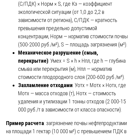
(С/ПДК) × Норм × S, где Кэ — коэффициент
экологической ситуации (от 1,0 до 2,2 в
зависимости от региона), С/ПДК — кратность
превышения предельно допустимой
концентрации, Норм — норматив стоимости почвы
(500-2000 руб./м²), S — площадь загрязнения (м²).
Механическое разрушение (смыв,
перекрытие)
: Умех = S × h × Нпл, где h — глубина
смыва или перекрытия (м), Нпл — норматив
стоимости плодородного слоя (200-600 руб./м³).
Захламление отходами
: Уотх = Мотх × Нотх, где
Мотх — масса отходов (т), Нотх — стоимость
удаления и утилизации 1 тонны отходов (2 000-15
000 руб./т в зависимости от класса опасности).
Пример расчета
: загрязнение почвы нефтепродуктами
на площади 1 гектар (10 000 м²) с превышением ПДК в