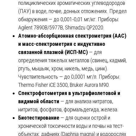
полициклических ароматических углеводородов
(ПАУ) в воде, почве, донных отложениях. Предел
обнаружения — до 0,001-0,01 мг/кг. Приборы:
Agilent 7890B/5977B, Shimadzu QP2020.
Атомно-абсорбционная спектрометрия (ААС)
и масс-спектрометрия с индуктивно
связанной плазмой (ИСП-МС)
— для
определения тяжелых металлов (свинец, кадмий,
ртуть, мышьяк, хром, никель, медь, цинк).
Чувствительность — до 0,0001 мг/л. Приборы:
Thermo Fisher iCE 3500, Bruker Aurora M90.
Спектрофотометрия в ультрафиолетовой и
видимой области
— для анализа нитратов,
нитритов, фосфатов, формальдегида, железа.
Биотестирование
— для оценки острой и
хронической токсичности воды и почвы на тест-
объектах: дафниях (Daphnia magna) и водорослях