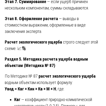
Этап 7. Суммирование
— если ущерб причинен
нескольким компонентам, суммы складываются.
Этап 8. Оформление расчета
— выводы в
стоимостном выражении, оформленные в виде
заключения эксперта.
Расчет экологического ущерба
строго следует этой
схеме. 📈🔢
Раздел 5. Методика расчета ущерба водным
объектам (Методика № 87)
По Методике № 87
расчет экологического ущерба
водным объектам использует формулу:
Увод = Квг × Кин × Кв × М × Н
, где:
Квг
— коэффициент природно-климатической
чувствительности (1,0-2,5). Примеры: для