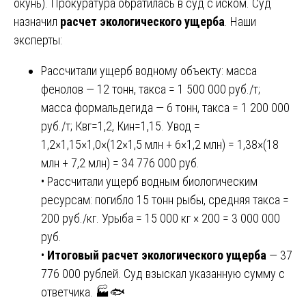
окунь). Прокуратура обратилась в суд с иском. Суд
назначил
расчет экологического ущерба
. Наши
эксперты:
Рассчитали ущерб водному объекту: масса
фенолов — 12 тонн, такса = 1 500 000 руб./т;
масса формальдегида — 6 тонн, такса = 1 200 000
руб./т; Квг=1,2, Кин=1,15. Увод =
1,2×1,15×1,0×(12×1,5 млн + 6×1,2 млн) = 1,38×(18
млн + 7,2 млн) = 34 776 000 руб.
• Рассчитали ущерб водным биологическим
ресурсам: погибло 15 тонн рыбы, средняя такса =
200 руб./кг. Урыба = 15 000 кг × 200 = 3 000 000
руб.
•
Итоговый расчет экологического ущерба
— 37
776 000 рублей. Суд взыскал указанную сумму с
ответчика. 🏭🐟