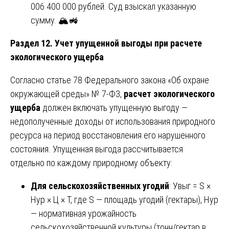
006 400 000 рублей. Суд взыскал указанную
сумму. 🏔️🚜
Раздел 12. Учет упущенной выгоды при расчете
экологического ущерба
Согласно статье 78 Федерального закона «Об охране
окружающей среды» № 7-ФЗ,
расчет экологического
ущерба
должен включать упущенную выгоду —
недополученные доходы от использования природного
ресурса на период восстановления его нарушенного
состояния. Упущенная выгода рассчитывается
отдельно по каждому природному объекту:
Для сельскохозяйственных угодий
: Увыг = S ×
Нур × Ц × Т, где S — площадь угодий (гектары), Нур
— нормативная урожайность
сельскохозяйственной культуры (тонн/гектар в