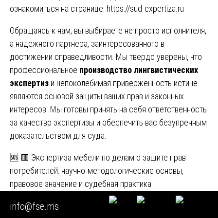
ознакомиться на странице:
https://sud-expertiza.ru
Обращаясь к нам, вы выбираете не просто исполнителя,
а надежного партнера, заинтересованного в
достижении справедливости. Мы твердо уверены, что
профессиональное
производство лингвистических
экспертиз
и непоколебимая приверженность истине
являются основой защиты ваших прав и законных
интересов. Мы готовы принять на себя ответственность
за качество экспертизы и обеспечить вас безупречным
доказательством для суда.
Навигация
🆘 🟥 Экспертиза мебели по делам о защите прав
потребителей: научно-методологические основы,
по
правовое значение и судебная практика
записям
🆘🟥 Экспертиза компьютерных программ: Судебная
info@fse.ms
практика, методология и защита интеллектуальных прав