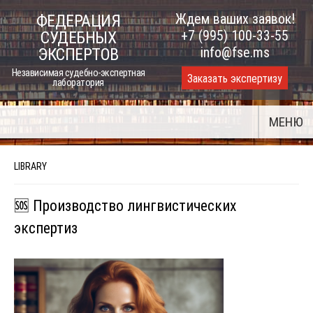
Skip
Ждем ваших заявок!
ФЕДЕРАЦИЯ
to
+7 (995) 100-33-55
СУДЕБНЫХ
content
info@fse.ms
ЭКСПЕРТОВ
Независимая судебно-экспертная
Заказать экспертизу
лаборатория
МЕНЮ
LIBRARY
🆘 Производство лингвистических
экспертиз