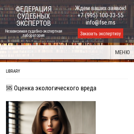
Skip
Ждем ваших заявок!
ФЕДЕРАЦИЯ
to
+7 (995) 100-33-55
СУДЕБНЫХ
content
info@fse.ms
ЭКСПЕРТОВ
Независимая судебно-экспертная
Заказать экспертизу
лаборатория
МЕНЮ
LIBRARY
🆘 Оценка экологического вреда