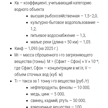
Кв — коэффициент, учитывающий категорию
водного объекта:
высшая рыбохозяйственная — 1,5–2,0;
культурно-бытовое водопользование —
1,2;
питьевое водоснабжение — 1,3;
малые реки (длина < 50 км) — 1,05.
Кинф — 1,093 (на 2025 г.).
Мi — масса сброшенного i-го загрязняющего
вещества (тонны). M = (Сфакт – Сфон) × V × 10⁻⁶,
где Сфакт, Сфон — концентрации в мг/л, V —
объем сточных вод (куб. м).
Тi — такса за 1 тонну i-го вещества (руб./т):
нефтепродукты, фенолы — 10 000;
медь, цинк — 5 000;
свинец, кадмий, ртуть — 50 000;
взвешенные вещества — 100;