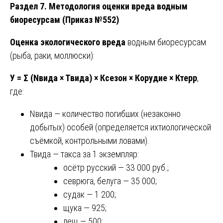
Раздел 7. Методология оценки вреда водным
биоресурсам (Приказ №552)
Оценка экологического вреда
водным биоресурсам
(рыба, раки, моллюски):
У = Σ (Nвида × Твида) × Ксезон × Корудие × Ктерр
,
где:
Nвида — количество погибших (незаконно
добытых) особей (определяется ихтиологической
съёмкой, контрольными ловами).
Твида — такса за 1 экземпляр:
осётр русский — 33 000 руб.;
севрюга, белуга — 35 000;
судак — 1 200;
щука — 925;
лещ — 500;