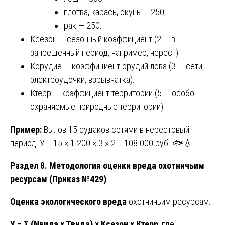
плотва, карась, окунь — 250;
рак — 250.
Ксезон — сезонный коэффициент (2 — в
запрещённый период, например, нерест).
Корудие — коэффициент орудий лова (3 — сети,
электроудочки, взрывчатка).
Ктерр — коэффициент территории (5 — особо
охраняемые природные территории).
Пример:
Вылов 15 судаков сетями в нерестовый
период: У = 15 × 1 200 × 3 × 2 = 108 000 руб. 🐟💧
Раздел 8. Методология оценки вреда охотничьим
ресурсам (Приказ №429)
Оценка экологического вреда
охотничьим ресурсам:
У = Σ (Nвида × Твида) × Ксезон × Ктерр
, где: