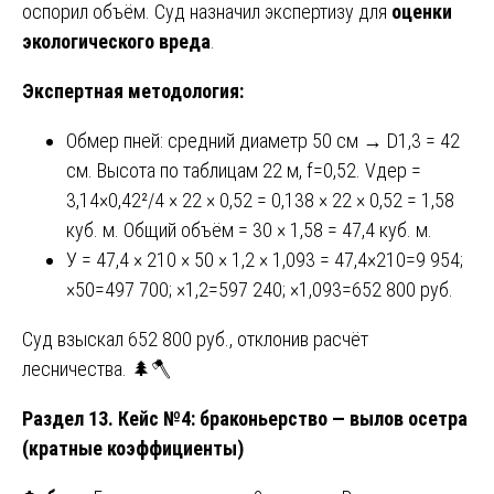
оспорил объём. Суд назначил экспертизу для
оценки
экологического вреда
.
Экспертная методология:
Обмер пней: средний диаметр 50 см → D1,3 = 42
см. Высота по таблицам 22 м, f=0,52. Vдер =
3,14×0,42²/4 × 22 × 0,52 = 0,138 × 22 × 0,52 = 1,58
куб. м. Общий объём = 30 × 1,58 = 47,4 куб. м.
У = 47,4 × 210 × 50 × 1,2 × 1,093 = 47,4×210=9 954;
×50=497 700; ×1,2=597 240; ×1,093=652 800 руб.
Суд взыскал 652 800 руб., отклонив расчёт
лесничества. 🌲🪓
Раздел 13. Кейс №4: браконьерство — вылов осетра
(кратные коэффициенты)