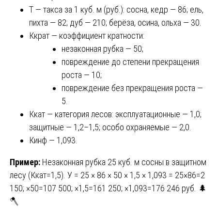
Т — такса за 1 куб. м (руб.): сосна, кедр — 86; ель,
пихта — 82; дуб — 210; берёза, осина, ольха — 30.
Ккрат — коэффициент кратности:
незаконная рубка — 50;
повреждение до степени прекращения
роста — 10;
повреждение без прекращения роста —
5.
Ккат — категория лесов: эксплуатационные — 1,0;
защитные — 1,2–1,5; особо охраняемые — 2,0.
Кинф — 1,093.
Пример:
Незаконная рубка 25 куб. м сосны в защитном
лесу (Ккат=1,5). У = 25 × 86 × 50 × 1,5 × 1,093 = 25×86=2
150; ×50=107 500; ×1,5=161 250; ×1,093=176 246 руб. 🌲
🪓