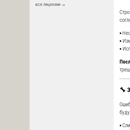
все лицензии →
Стро
согл
▪️ Н
▪️ И
▪️ И
Посл
трещ
🔧 
Ошиб
буду
▪️ С