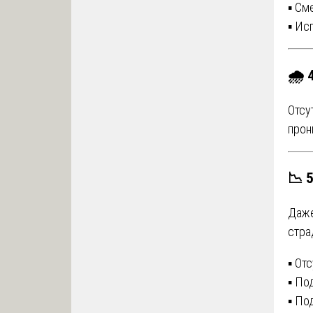
▪️ С
▪️ И
🌧️
Отсу
прон
📉 
Даже
стра
▪️ О
▪️ П
▪️ П