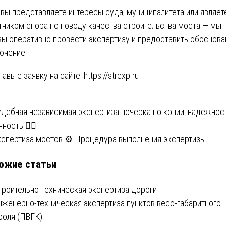
 вы представляете интересы суда, муниципалитета или являет
тником спора по поводу качества строительства моста — мы
вы оперативно провести экспертизу и предоставить обоснов
ючение.
ставьте заявку на сайте:
https://strexp.ru
вигация
удебная независимая экспертиза почерка по копии: надежнос
ность 🕵️‍♂️
кспертиза мостов ⚙️ Процедура выполнения экспертизы
писям
ожие статьи
троительно-техническая экспертиза дороги
нженерно-техническая экспертиза пунктов весо-габаритного
роля (ПВГК)