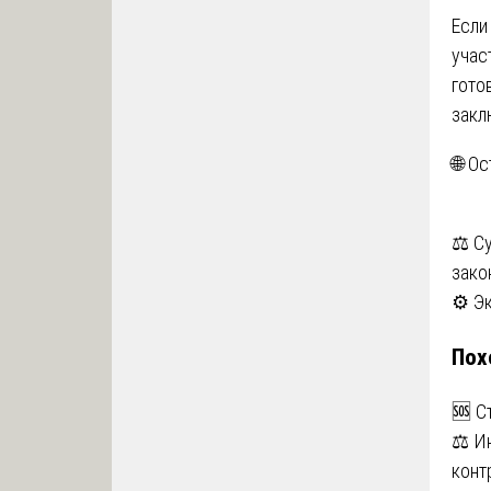
Если
учас
гото
закл
🌐 О
На
⚖️ С
закон
по
⚙️ Э
за
Пох
🆘 С
⚖️ И
конт