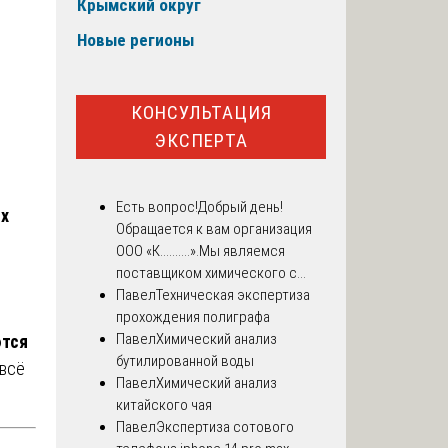
Крымский округ
Новые регионы
КОНСУЛЬТАЦИЯ
ЭКСПЕРТА
Есть вопрос!
Добрый день!
ых
Обращается к вам организация
ООО «К..........».Мы являемся
поставщиком химического с...
Павел
Техническая экспертиза
прохождения полиграфа
Павел
Химический анализ
ются
бутилированной воды
 всё
Павел
Химический анализ
китайского чая
Павел
Экспертиза сотового