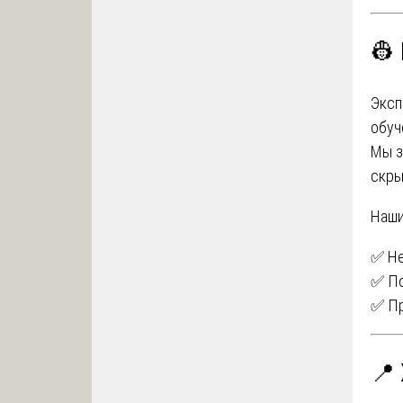
👷 
Экс
обуч
Мы з
скры
Наши
✅ Н
✅ По
✅ Пр
📍 