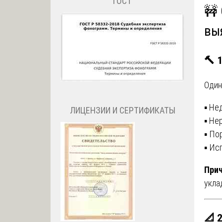
ГОСТ
🚧
вы
🔨 
Один
▪️ Н
ЛИЦЕНЗИИ И СЕРТИФИКАТЫ
▪️ Н
▪️ П
▪️ И
Прич
укла
📐 