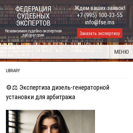
Skip
Ждем ваших заявок!
ФЕДЕРАЦИЯ
to
+7 (995) 100-33-55
СУДЕБНЫХ
content
info@fse.ms
ЭКСПЕРТОВ
Независимая судебно-экспертная
Заказать экспертизу
лаборатория
МЕНЮ
LIBRARY
⚙️⚖️ Экспертиза дизель-генераторной
установки для арбитража