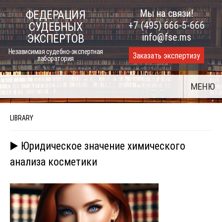
Skip
Мы на связи!
ФЕДЕРАЦИЯ
to
+7 (495) 666-5-666
СУДЕБНЫХ
content
info@fse.ms
ЭКСПЕРТОВ
Независимая судебно-экспертная
Заказать экспертизу
лаборатория
МЕНЮ
LIBRARY
▶️ Юридическое значение химического
анализа косметики