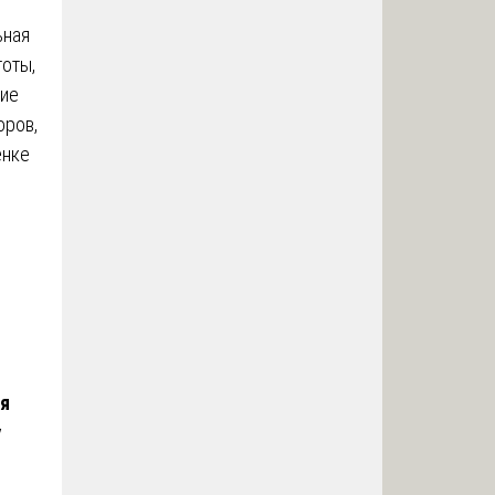
ьная
тоты,
кие
оров,
енке
я
у