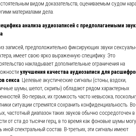
стоятельным видом доказательств, оцениваемым судом нар
угими материалами дела.
ецифика анализа аудиозаписей с предполагаемыми зву
а
из записей, предположительно фиксирующих звуки сексуаль
ктера, имеет свою ярко выраженную специфику. Это
оятельство накладывает дополнительные ограничения на
можности
улучшения качества аудиозаписи для расшифро
ов секса
. Целевые акустические сигналы (стоны, вздохи,
ичные шумы, шепот, скрипы) обладают рядом характерных
енностей. Во-первых, их громкость часто невысока, поскольк
тники ситуации стремятся сохранить конфиденциальность. Во
ых, частотный диапазон таких звуков обычно сосредоточен в
сти от ста до тысячи герц, в то время как фоновые шумы мог
ь иной спектральный состав. В-третьих, эти сигналы имеют