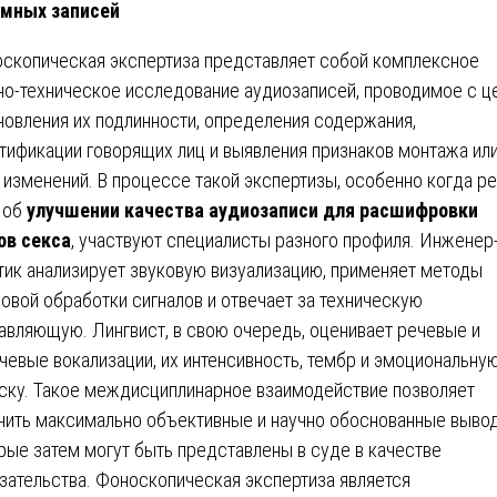
мных записей
скопическая экспертиза представляет собой комплексное
но-техническое исследование аудиозаписей, проводимое с ц
новления их подлинности, определения содержания,
тификации говорящих лиц и выявления признаков монтажа ил
 изменений. В процессе такой экспертизы, особенно когда р
 об
улучшении качества аудиозаписи для расшифровки
ов секса
, участвуют специалисты разного профиля. Инженер
тик анализирует звуковую визуализацию, применяет методы
овой обработки сигналов и отвечает за техническую
авляющую. Лингвист, в свою очередь, оценивает речевые и
чевые вокализации, их интенсивность, тембр и эмоциональну
ску. Такое междисциплинарное взаимодействие позволяет
чить максимально объективные и научно обоснованные выво
рые затем могут быть представлены в суде в качестве
зательства. Фоноскопическая экспертиза является