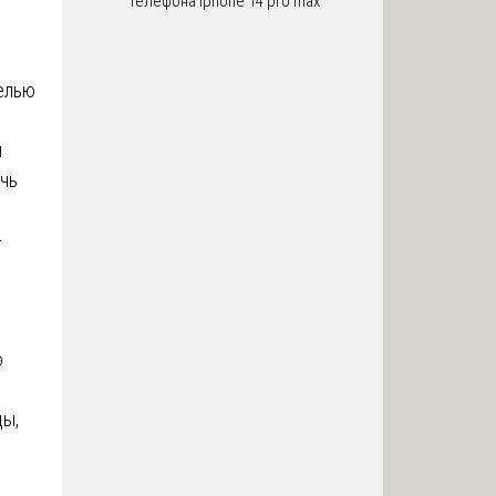
телефона iphone 14 pro max
елью
и
ечь
-
ю
ды,