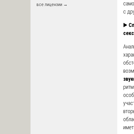
само
все лицензии →
с др
▶️
Сп
секс
Анал
хара
обст
воз
звук
ритм
особ
учас
втор
обла
имет