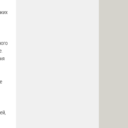
аких
ного
е.
вня
е
ей,