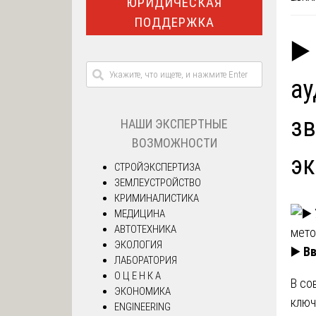
ЮРИДИЧЕСКАЯ
ПОДДЕРЖКА
▶️
ау
зв
НАШИ ЭКСПЕРТНЫЕ
ВОЗМОЖНОСТИ
эк
СТРОЙЭКСПЕРТИЗА
ЗЕМЛЕУСТРОЙСТВО
КРИМИНАЛИСТИКА
МЕДИЦИНА
АВТОТЕХНИКА
ЭКОЛОГИЯ
▶️
Вв
ЛАБОРАТОРИЯ
О Ц Е Н К А
В со
ЭКОНОМИКА
ключ
ENGINEERING