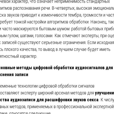
чевой характер, что означает неприменимость стандартных
ритмов распознавания речи. В-четвертых, высокая эмоционал
ска звуков приводит к изменчивости тембра, громкости и час
требует тонкой настройки алгоритмов обработки. Наконец, та
и часто маскируются бытовым шумом: работой бытовых приб
ным гулом, шагами, голосами. Как отмечают эксперты, при оц
х записей существуют серьезные ограничения. Если исходная
сь плохого качества, то вывод в лучшем случае будет иметь
ятностный характер.
новные методы цифровой обработки аудиосигналов для
снения записи
еменные технологии цифровой обработки сигналов
оставляют эксперту широкий арсенал методов для
улучшени
ства аудиозаписи для расшифровки звуков секса
. К числ
вных методов, применяемых в профессиональной экспертной
тике, относятся следующие.