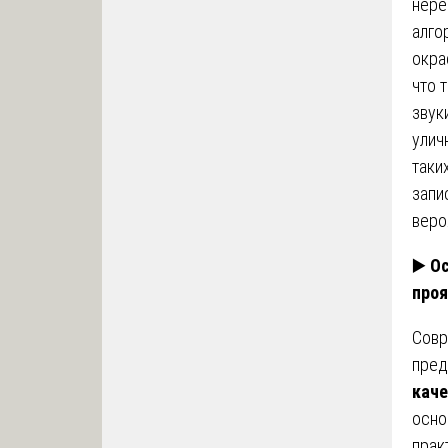
нере
алго
окра
что 
звук
улич
таки
запи
веро
▶️
Ос
проя
Совр
пред
каче
осно
прак