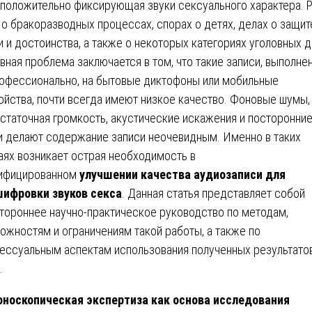
положительно фиксирующая звуки сексуального характера. 
 о бракоразводных процессах, спорах о детях, делах о защит
и и достоинства, а также о некоторых категориях уголовных д
вная проблема заключается в том, что такие записи, выполне
офессионально, на бытовые диктофоны или мобильные
ойства, почти всегда имеют низкое качество. Фоновые шумы,
статочная громкость, акустические искажения и посторонни
и делают содержание записи неочевидным. Именно в таких
аях возникает острая необходимость в
ифицированном
улучшении качества аудиозаписи для
ифровки звуков секса
. Данная статья представляет собой
тороннее научно-практическое руководство по методам,
ожностям и ограничениям такой работы, а также по
ессуальным аспектам использования полученных результатов
.
носкопическая экспертиза как основа исследования