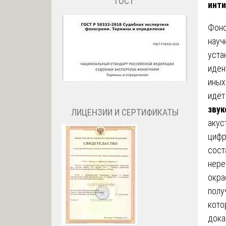
ГОСТ
инти
Фоно
науч
уста
иден
иных
идёт
звук
ЛИЦЕНЗИИ И СЕРТИФИКАТЫ
акус
цифр
сост
нере
окра
полу
кото
дока