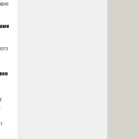
авне
ками
ного
вки
у
-
ут