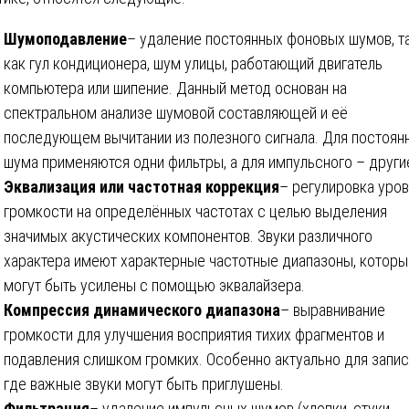
Шумоподавление
– удаление постоянных фоновых шумов, т
как гул кондиционера, шум улицы, работающий двигатель
компьютера или шипение. Данный метод основан на
спектральном анализе шумовой составляющей и её
последующем вычитании из полезного сигнала. Для постоян
шума применяются одни фильтры, а для импульсного – други
Эквализация или частотная коррекция
– регулировка уро
громкости на определённых частотах с целью выделения
значимых акустических компонентов. Звуки различного
характера имеют характерные частотные диапазоны, которы
могут быть усилены с помощью эквалайзера.
Компрессия динамического диапазона
– выравнивание
громкости для улучшения восприятия тихих фрагментов и
подавления слишком громких. Особенно актуально для запис
где важные звуки могут быть приглушены.
Фильтрация
– удаление импульсных шумов (хлопки, стуки,