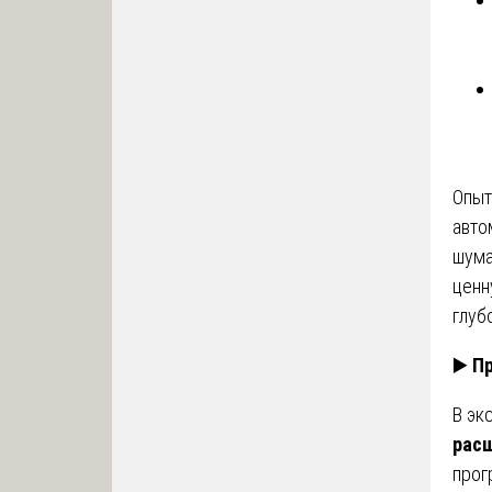
Опыт
авто
шума
ценн
глуб
▶️
Пр
В эк
расш
прог