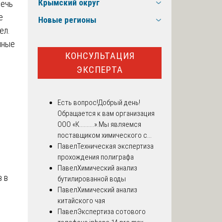
Крымский округ
Речь
е
Новые регионы
ел.
нные
КОНСУЛЬТАЦИЯ
ЭКСПЕРТА
е
Есть вопрос!
Добрый день!
Обращается к вам организация
ООО «К..........».Мы являемся
поставщиком химического с...
Павел
Техническая экспертиза
прохождения полиграфа
Павел
Химический анализ
 в
бутилированной воды
Павел
Химический анализ
китайского чая
Павел
Экспертиза сотового