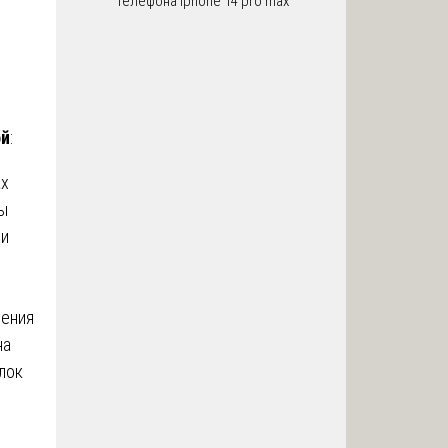
телефона iphone 14 pro max
ой
:
ах
ты
 и
шения
на
лок