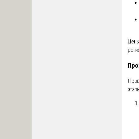
Цены
реги
Про
Проц
этап