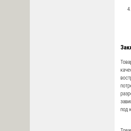
Зак
Това
каче
вост
потр
разр
зави
под 
Това