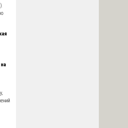
).
но
кая
 на
у,
нений