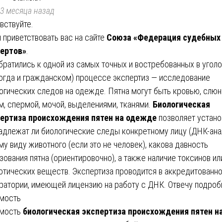
3 месяца назад
вствуйте.
 приветствовать вас на сайте
Союза «Федерация судебных
ертов»
.
братились к одной из самых точных и востребованных в угол
ногда и гражданском) процессе экспертиз — исследование
огических следов на одежде. Пятна могут быть кровью, слюн
м, спермой, мочой, выделениями, тканями.
Биологическая
ертиза происхождения пятен на одежде
позволяет устано
адлежат ли биологические следы конкретному лицу (ДНК-анал
му виду животного (если это не человек), какова давность
зования пятна (ориентировочно), а также наличие токсинов ил
отических веществ. Экспертиза проводится в аккредитованн
ратории, имеющей лицензию на работу с ДНК. Отвечу подроб
мость
имость
биологическая экспертиза происхождения пятен н