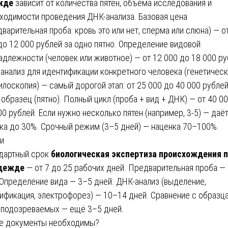
жде
зависит от количества пятен, объёма исследования и
ходимости проведения ДНК-анализа. Базовая цена
дварительная проба: кровь это или нет, сперма или слюна) — о
до 12 000 рублей за одно пятно. Определение видовой
адлежности (человек или животное) — от 12 000 до 18 000 ру
анализ для идентификации конкретного человека (генетичес
илоскопия) — самый дорогой этап: от 25 000 до 40 000 рублей
 образец (пятно). Полный цикл (проба + вид + ДНК) — от 40 0
00 рублей. Если нужно несколько пятен (например, 3-5) — даё
ка до 30%. Срочный режим (3–5 дней) — наценка 70–100%.
и
дартный срок
биологическая экспертиза происхождения 
одежде
— от 7 до 25 рабочих дней. Предварительная проба —
 Определение вида — 3–5 дней. ДНК-анализ (выделение,
ификация, электрофорез) — 10–14 дней. Сравнение с образц
подозреваемых — ещё 3–5 дней.
е документы необходимы?