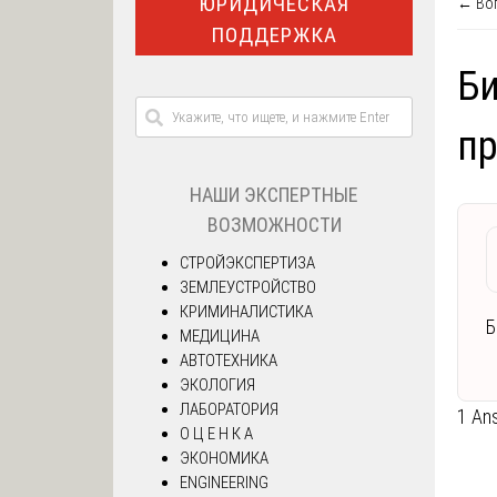
ЮРИДИЧЕСКАЯ
← Воп
ПОДДЕРЖКА
Би
пр
НАШИ ЭКСПЕРТНЫЕ
ВОЗМОЖНОСТИ
СТРОЙЭКСПЕРТИЗА
ЗЕМЛЕУСТРОЙСТВО
КРИМИНАЛИСТИКА
Б
МЕДИЦИНА
АВТОТЕХНИКА
ЭКОЛОГИЯ
ЛАБОРАТОРИЯ
1 An
О Ц Е Н К А
ЭКОНОМИКА
ENGINEERING