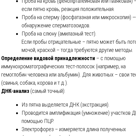
Проба на кровь (фенолфталеиновая или гваяковая) 
если пятно кровь, реакция положительная.
Проба на сперму (фосфатазная или микроскопия) —
обнаружение сперматозоидов.
Проба на слюну (амилазный тест).
Если пробы отрицательные – пятно может быть пот
мочой, краской – тогда требуются другие методы.
Определение видовой принадлежности
– с помощью
иммунохроматографических тест-полосок (например, на
гемоглобин человека или альбумин). Для животных – свои т
(свинья, собака, корова и т.д.).
ДНК-анализ
(самый точный):
Из пятна выделяется ДНК (экстракция).
Проводится амплификация (умножение) участков Д
помощью ПЦР.
Электрофорез – измеряется длина полученных