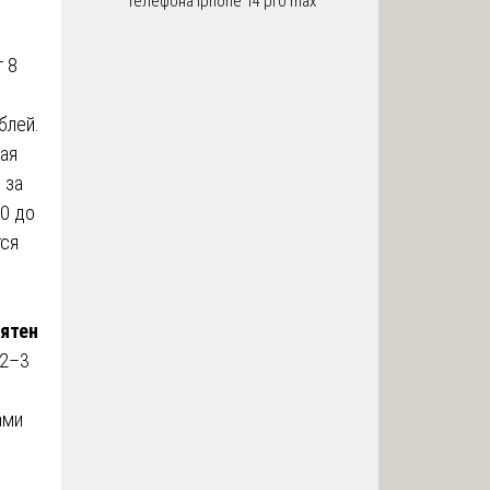
телефона iphone 14 pro max
т 8
блей.
кая
 за
00 до
тся
пятен
 2–3
ами