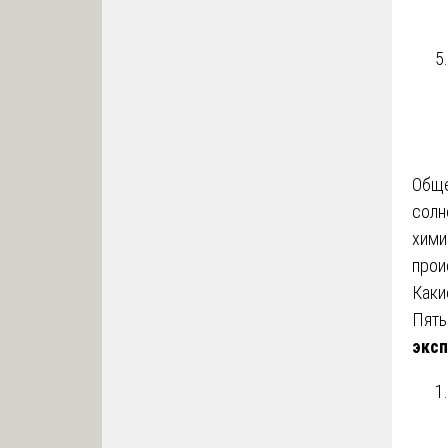
Обще
солн
хими
прои
Каки
Пять
эксп