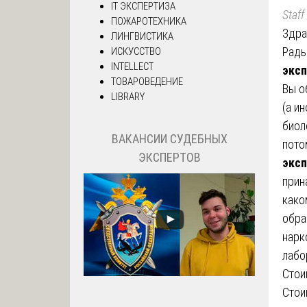
IT ЭКСПЕРТИЗА
Staff
ПОЖАРОТЕХНИКА
Здра
ЛИНГВИСТИКА
Рады
ИСКУССТВО
INTELLECT
эксп
ТОВАРОВЕДЕНИЕ
Вы о
LIBRARY
(а и
биол
ВАКАНСИИ СУДЕБНЫХ
пото
ЭКСПЕРТОВ
эксп
прин
како
обра
нарк
лабо
Стои
Сто