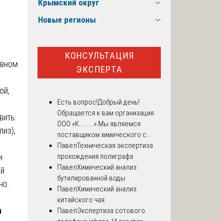
Крымский округ
Новые регионы
КОНСУЛЬТАЦИЯ
овном
ЭКСПЕРТА
ой,
Есть вопрос!
Добрый день!
Обращается к вам организация
вить:
ООО «К..........».Мы являемся
из),
поставщиком химического с...
Павел
Техническая экспертиза
и
прохождения полиграфа
Павел
Химический анализ
ой
бутилированной воды
но.
Павел
Химический анализ
китайского чая
а
Павел
Экспертиза сотового