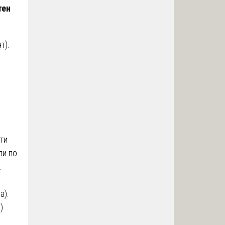
тен
т).
ти
ли по
.
а).
)