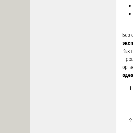
Без 
эксп
Как 
Проц
орга
оде