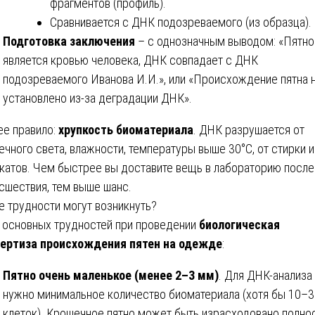
фрагментов (профиль).
Сравнивается с ДНК подозреваемого (из образца).
Подготовка заключения
– с однозначным выводом: «Пятно
является кровью человека, ДНК совпадает с ДНК
подозреваемого Иванова И.И.», или «Происхождение пятна 
установлено из-за деградации ДНК».
е правило:
хрупкость биоматериала
. ДНК разрушается от
ечного света, влажности, температуры выше 30°C, от стирки и
катов. Чем быстрее вы доставите вещь в лабораторию после
сшествия, тем выше шанс.
е трудности могут возникнуть?
 основных трудностей при проведении
биологическая
ертиза происхождения пятен на одежде
:
Пятно очень маленькое (менее 2–3 мм)
. Для ДНК-анализа
нужно минимальное количество биоматериала (хотя бы 10–3
клеток). Крошечное пятно может быть израсходовано полно